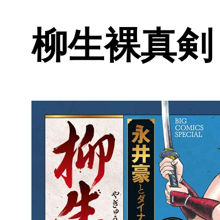
柳生裸真剣 