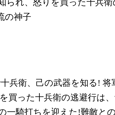
知られ、怒りを買った十兵衛
流の神子
で十兵衛、己の武器を知る! 
を買った十兵衛の逃避行は、
の一騎打ちを迎えた!難敵と