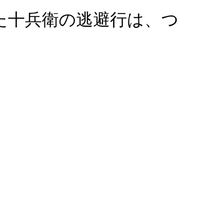
た十兵衛の逃避行は、つ