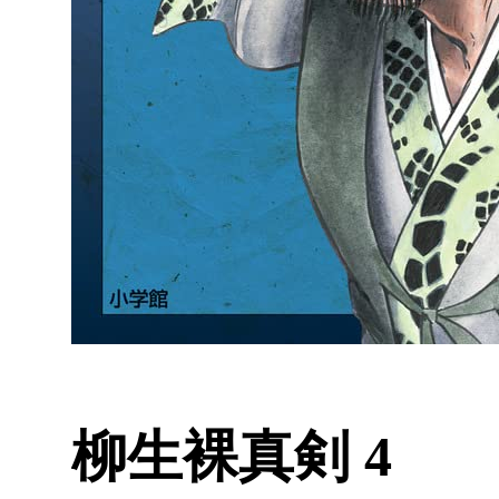
柳生裸真剣 4