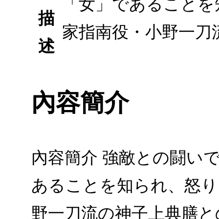
「女」であることを
描
家指南役・小野一刀
述
內容簡介
內容簡介 強敵との闘い
あることを知られ、怒り
野一刀流の神子上典膳と