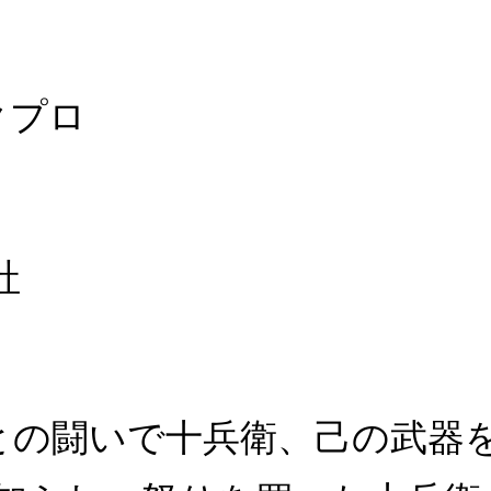
クプロ
社
敵との闘いで十兵衛、己の武器