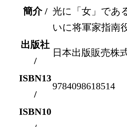
簡介 /
光に「女」であ
いに将軍家指南
出版社
日本出版販売株
/
ISBN13
9784098618514
/
ISBN10