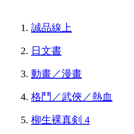
誠品線上
日文書
動畫／漫畫
格鬥／武俠／熱血
柳生裸真剣 4