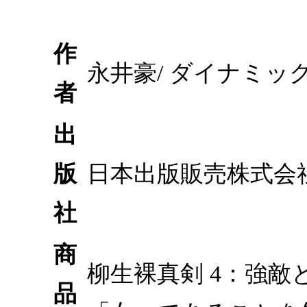
作
永井豪/ ダイナミッ
者
出
版
日本出版販売株式会
社
商
柳生裸真剣 4：強
品