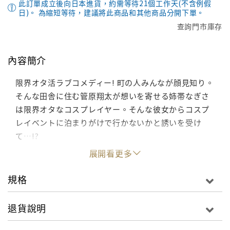
此訂單成立後向日本進貨，約需等待21個工作天(不含例假
日)。 為縮短等待，建議將此商品和其他商品分開下單。
查詢門市庫存
內容簡介
限界オタ活ラブコメディー! 町の人みんなが顔見知り。
そんな田舎に住む管原翔太が想いを寄せる姉帯なぎさ
は限界オタなコスプレイヤー。そんな彼女からコスプ
レイベントに泊まりがけで行かないかと誘いを受け
て…!?
展開看更多
規格
退貨說明