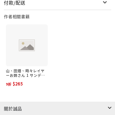
付款/配送
作者相關書籍
山、田畑、時々レイヤ
ーお姉さん 1 サンデー
うぇぶり
$265
9折
關於誠品