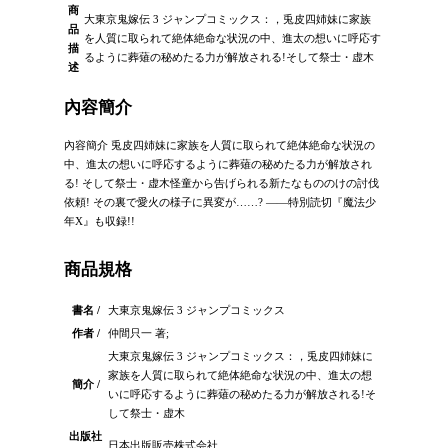
商
大東京鬼嫁伝 3 ジャンプコミックス：，兎皮四姉妹に家族
品
を人質に取られて絶体絶命な状況の中、進太の想いに呼応す
描
るように葬薙の秘めたる力が解放される!そして祭士・虚木
述
內容簡介
內容簡介 兎皮四姉妹に家族を人質に取られて絶体絶命な状況の
中、進太の想いに呼応するように葬薙の秘めたる力が解放され
る! そして祭士・虚木怪童から告げられる新たなもののけの討伐
依頼! その裏で愛火の様子に異変が……? ――特別読切『魔法少
年X』も収録!!
商品規格
書名 /
大東京鬼嫁伝 3 ジャンプコミックス
作者 /
仲間只一 著;
大東京鬼嫁伝 3 ジャンプコミックス：，兎皮四姉妹に
家族を人質に取られて絶体絶命な状況の中、進太の想
簡介 /
いに呼応するように葬薙の秘めたる力が解放される!そ
して祭士・虚木
出版社
日本出版販売株式会社