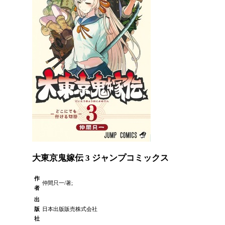
大東京鬼嫁伝 3 ジャンプコミックス
作
仲間只一/著;
者
出
版
日本出版販売株式会社
社