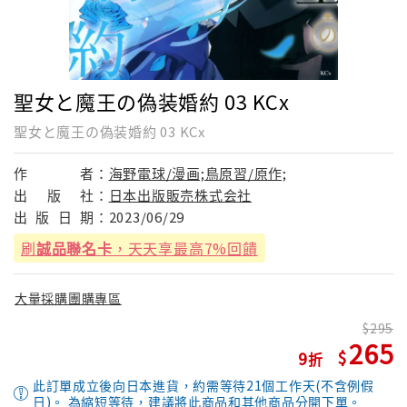
聖女と魔王の偽装婚約 03 KCx
聖女と魔王の偽装婚約 03 KCx
作
者：
海野電球/漫画;鳥原習/原作;
出
版
社：
日本出版販売株式会社
出
版
日
期：
2023/06/29
刷
誠品聯名卡
，天天享最高7%回饋
大量採購團購專區
295
265
9
此訂單成立後向日本進貨，約需等待21個工作天(不含例假
日)。 為縮短等待，建議將此商品和其他商品分開下單。