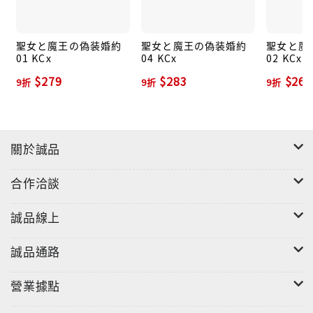
聖女と魔王の偽装婚約
聖女と魔王の偽装婚約
聖女と魔
01 KCx
04 KCx
02 KCx
$279
$283
$265
9折
9折
9折
關於誠品
合作洽談
誠品線上
誠品通路
營業據點