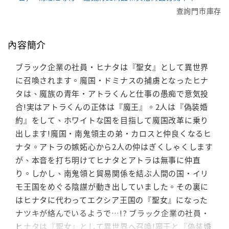
查詢門市庫存
內容簡介
ブラック企業の社員・ヒナタは『聖女』として異世界
に召喚されます。魔国・ドミナスの捕虜となったヒナ
タは、魔族の青年・アトラくんと仕事の愚痴で意気投
合!実はアトラくんの正体は『魔王』。2人は『偽装婚
約』をして、ホワイトな国を目指して魔国改革に乗り
出します!魔国・南鬼領主の弟・カロスと仲良くなるヒ
ナタ。アトラの嫉妬心から2人の仲はぎくしゃくします
が、本音を打ち明けてヒナタとアトラは無事に仲直
り。しかし、南鬼領と貿易関係を結ぶ人間の国・イリ
モ王国をめぐる陰謀が動き出していました。その裏に
はヒナタに代わってエクシア王国の『聖女』になった
ナツキが絡んでいるようで…!? ブラック企業の社員・
ヒナタは『聖女』として異世界へ召喚!魔王と『偽装婚