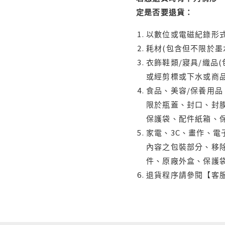
定是否要退貨：
以數位或電磁紀錄形式
耗材(包含但不限於墨
衣飾鞋類/寢具/織品
或經剪標或下水或商
食品、美容/保養用
限於瓶蓋、封口、封膜
保護袋、配件紙箱、
家電、3C、畫作、
內容之包裝部分、移除
件、原廠外盒、保護
退貨程序請參閱【客