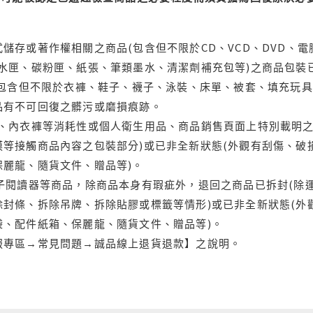
儲存或著作權相關之商品(包含但不限於CD、VCD、DVD、電
水匣、碳粉匣、紙張、筆類墨水、清潔劑補充包等)之商品包裝已
(包含但不限於衣褲、鞋子、襪子、泳裝、床單、被套、填充玩具
品有不可回復之髒污或磨損痕跡。
品、內衣褲等消耗性或個人衛生用品、商品銷售頁面上特別載明之
等接觸商品內容之包裝部分)或已非全新狀態(外觀有刮傷、破
保麗龍、隨貨文件、贈品等)。
電子閱讀器等商品，除商品本身有瑕疵外，退回之商品已拆封(除
封條、拆除吊牌、拆除貼膠或標籤等情形)或已非全新狀態(外
袋、配件紙箱、保麗龍、隨貨文件、贈品等)。
服專區→常見問題→誠品線上退貨退款】之說明。