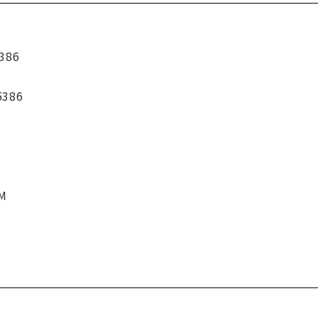
386
5386
CM