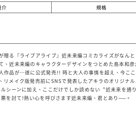
簡介
規格
が贈る『ライブアライブ』近未来編コミカライズがなんと“
て、近未来編のキャラクターデザインをつとめた島本和彦が
人作品が…遂に公式発売!! 時と大人の事情を超え、今こ
、リメイク版発売前にSNSで発表したアキラのオリジナル
トルシーンに加え、ここだけでしか読めない“近未来を通
て悪を討て!熱い心を呼びさます近未来編、君とあり──。