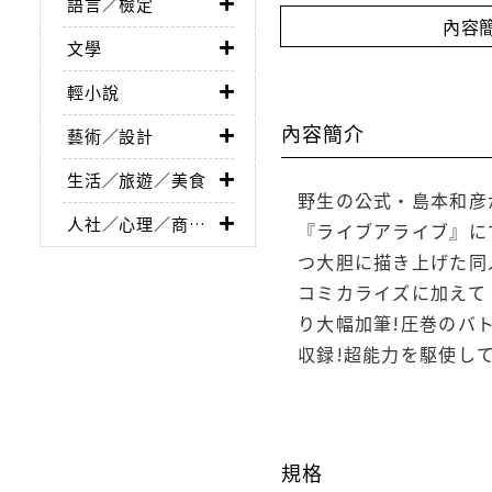
語言／檢定
內容
文學
輕小說
內容簡介
藝術／設計
生活／旅遊／美食
野生の公式・島本和彦
人社／心理／商業／其他
『ライブアライブ』に
つ大胆に描き上げた同
コミカライズに加えて
り大幅加筆!圧巻のバ
収録!超能力を駆使し
規格