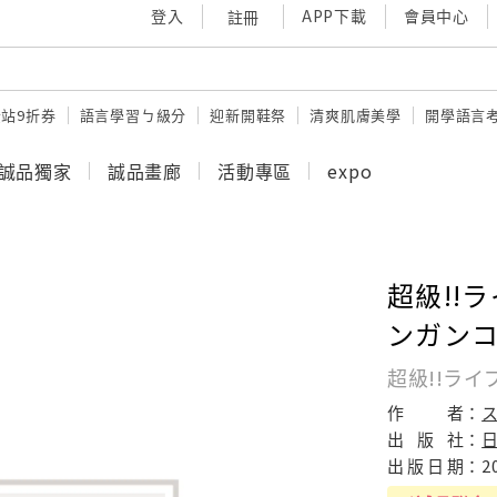
登入
APP下載
會員中心
註冊
站9折券
語言學習ㄅ級分
迎新開鞋祭
清爽肌膚美學
開學語言
誠品獨家
誠品畫廊
活動專區
expo
超級!!
ンガン
超級!!ラ
作
者：
出
版
社：
出
版
日
期：
2