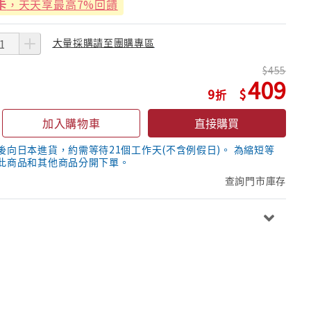
卡
，天天享最高7%回饋
大量採購請至團購專區
455
409
9
加入購物車
直接購買
後向日本進貨，約需等待21個工作天(不含例假日)。 為縮短等
此商品和其他商品分開下單。
查詢門市庫存