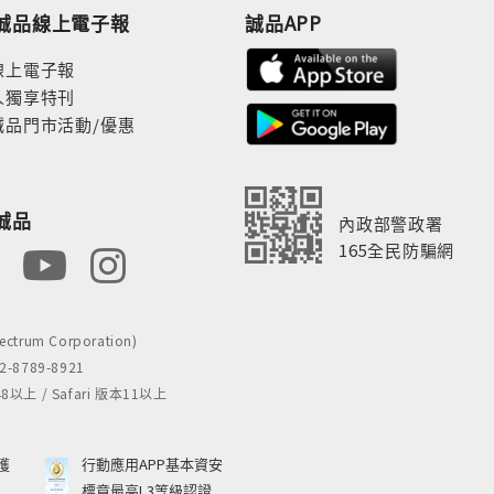
誠品線上電子報
誠品APP
線上電子報
人獨享特刊
誠品門市活動/優惠
誠品
內政部警政署
165全民防騙網
rum Corporation)
8789-8921
 / Safari 版本11以上
獲
行動應用APP基本資安
標章最高L3等級認證