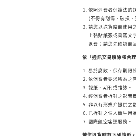
依照消費者保護法的規
(不得有刮傷、破損、
請您以送貨廠商使用
上黏貼紙張或書寫文
退費；請您先確認商
依「通訊交易解除權合
易於腐敗、保存期限較
依消費者要求所為之客
報紙、期刊或雜誌。
經消費者拆封之影音
非以有形媒介提供之數
已拆封之個人衛生用品
國際航空客運服務。
若您退貨時有下列情形，