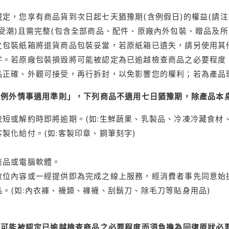
定，您享有商品貨到次日起七天猶豫期(含例假日)的權益(請
受潮)且需完整(包含全部商品、配件、原廠內外包裝、贈品及所
之包裝紙箱將退貨商品包裝妥當，若原紙箱已遺失，請另使用其
字。若原廠包裝損毀將可能被認定為已逾越檢查商品之必要程度，
品正確、外觀可接受，再行拆封，以免影響您的權利；若為產品
理例外情事適用準則」，下列商品不適用七日猶豫期，除產品本
短或解約時即將逾期。(如:生鮮蔬果、乳製品、冷凍冷藏食材、
製化給付。(如:客製印章、鋼筆刻字)
商品或電腦軟體。
位內容或一經提供即為完成之線上服務，經消費者事先同意始提
。(如:內衣褲、襪類、褲襪、刮鬍刀、除毛刀等貼身用品)
可能被認定已逾越檢查商品之必要程度而須負擔為回復原狀必要