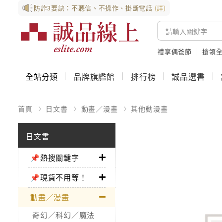
防詐3要訣：不聽信、不操作、掛斷電話
(詳)
禮享偶爸節
搶領全
全站分類
品牌旗艦館
排行榜
誠品選書
首頁
日文書
動畫／漫畫
其他動漫畫
日文書
📌熱搜關鍵字
📌現貨不用等！
動畫／漫畫
奇幻／科幻／魔法