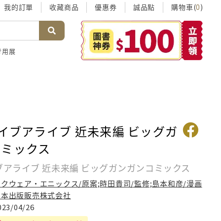
我的訂單
收藏商品
優惠券
誠品點
購物車(
)
0
考用展
ライブアライブ 近未来編 ビッグガ
コミックス
イブアライブ 近未来編 ビッグガンガンコミックス
スクウェア・エニックス/原案;時田貴司/監修;島本和彦/漫画
日本出版販売株式会社
023/04/26