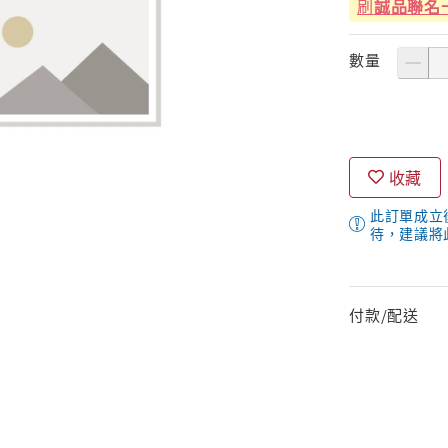
刷
誠品聯名
數量
收藏
此訂單成立
待，建議將
付款/配送