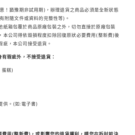
注意！猶豫期非試用期)，辦理退貨之商品必須是全新狀態
有附隨文件或資料的完整性等)。
他紙箱包覆於商品原廠包裝之外，切勿直接於原廠包裝
本公司得依毀損程度扣除回復原狀必要費用(整新費)後
瑕疵，本公司接受退貨。
身有瑕疵外，不接受退貨：
蛋糕)
供。(如:電子書)
費用(整新費)，或影響您的退貨權利，請您在拆封前決