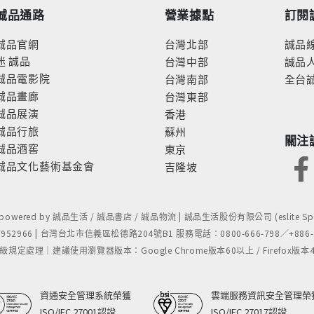
誠品通路
營業據點
訂閱
誠品官網
台灣北部
誠品
迷
誠品
台灣中部
誠品
誠品電影院
台灣南部
全台
誠品畫廊
台灣東部
誠品展演
香港
誠品行旅
蘇州
關注
誠品酒窖
東京
誠品文化藝術基金會
吉隆坡
- powered by 誠品生活 / 誠品書店 / 誠品物流 | 誠品生活股份有限公司 (eslite Spect
52966 | 台灣台北市信義區松德路204號B1 服務電話：0800-666-798／+886-2-
處理｜建議使用瀏覽器版本：Google Chrome版本60以上 / Firefox版本48以上
資通安全管理系統榮獲
雲端服務資訊安全管理榮
ISO/IEC 27001認證
ISO/IEC 27017認證