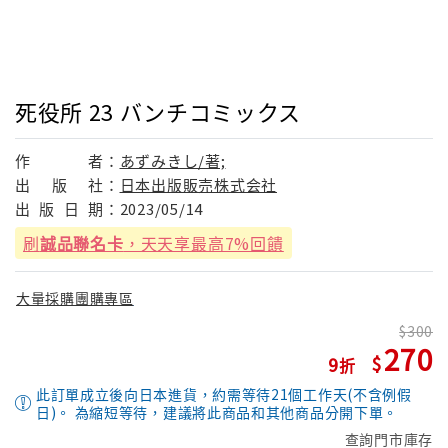
死役所 23 バンチコミックス
作
者：
あずみきし/著;
出
版
社：
日本出版販売株式会社
出
版
日
期：
2023/05/14
刷
誠品聯名卡
，天天享最高7%回饋
大量採購團購專區
300
270
9
此訂單成立後向日本進貨，約需等待21個工作天(不含例假
日)。 為縮短等待，建議將此商品和其他商品分開下單。
查詢門市庫存