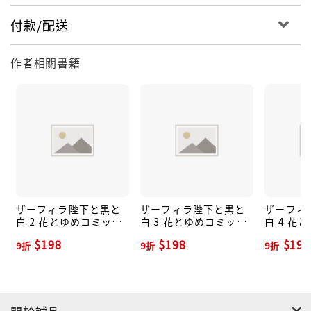
付款/配送
作者相關書籍
ザーフィラ陛下と黒と
ザーフィラ陛下と黒と
ザーフィ
白 2 花とゆめコミック
白 3 花とゆめコミック
白 4 花
ス
ス
ス
$198
$198
$198
9折
9折
9折