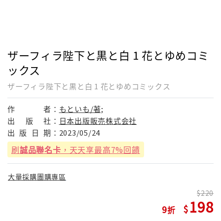
ザーフィラ陛下と黒と白 1 花とゆめコミ
ックス
ザーフィラ陛下と黒と白 1 花とゆめコミックス
作
者：
もといも/著;
出
版
社：
日本出版販売株式会社
出
版
日
期：
2023/05/24
刷
誠品聯名卡
，天天享最高7%回饋
大量採購團購專區
220
198
9