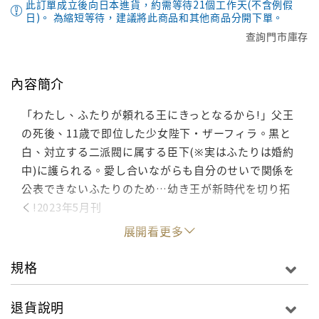
此訂單成立後向日本進貨，約需等待21個工作天(不含例假
日)。 為縮短等待，建議將此商品和其他商品分開下單。
查詢門市庫存
內容簡介
「わたし、ふたりが頼れる王にきっとなるから!」父王
の死後、11歳で即位した少女陛下・ザーフィラ。黒と
白、対立する二派閥に属する臣下(※実はふたりは婚約
中)に護られる。愛し合いながらも自分のせいで関係を
公表できないふたりのため…幼き王が新時代を切り拓
く!2023年5月刊
展開看更多
規格
退貨說明