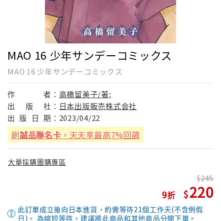
MAO 16 少年サンデーコミックス
MAO 16 少年サンデーコミックス
作
者：
高橋留美子/著;
出
版
社：
日本出版販売株式会社
出
版
日
期：
2023/04/22
刷
誠品聯名卡
，天天享最高7%回饋
大量採購團購專區
245
220
9
此訂單成立後向日本進貨，約需等待21個工作天(不含例假
日)。 為縮短等待，建議將此商品和其他商品分開下單。