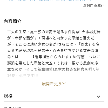
查詢門市庫存
內容簡介
百火の生家・鳳一族の末裔を巡る事件開幕! 火事場泥棒
が、帝都を騒がす。現場へと向かった摩緒と百火だ
が、そこには幼い少女の姿が!さらには、「鳳家」を名
乗る老婆が現れ…兄弟子・百火を待ち受ける数奇な運
命とは――― 【編集担当からのおすすめ情報】 ついに
邂逅を果たした摩緒と大五。それは、更なる悲劇の序
章なのか…そして新章開幕!鳳家の数奇な運命を描く第
16巻、必見です!!!
展開看更多
規格