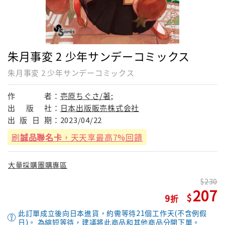
朱月事変 2 少年サンデーコミックス
朱月事変 2 少年サンデーコミックス
作
者：
壱原ちぐさ/著;
出
版
社：
日本出版販売株式会社
出
版
日
期：
2023/04/22
刷
誠品聯名卡
，天天享最高7%回饋
大量採購團購專區
230
207
9
此訂單成立後向日本進貨，約需等待21個工作天(不含例假
日)。 為縮短等待，建議將此商品和其他商品分開下單。