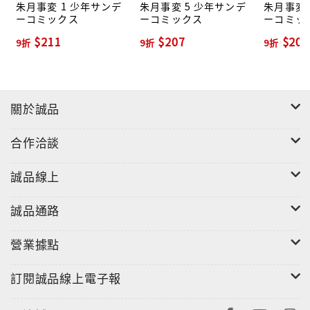
朱月事変 1 少年サンデ
朱月事変 5 少年サンデ
朱月事変 
ーコミックス
ーコミックス
ーコミッ
$211
$207
$207
9折
9折
9折
關於誠品
合作洽談
誠品線上
誠品通路
營業據點
訂閱誠品線上電子報