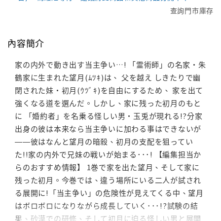
查詢門市庫存
內容簡介
家の内外で動き出す当主争い…! 「霊術師」の名家・朱
鶴家に生まれた望月(ﾑﾂｷ)は、 父を越え しきたりで幽
閉された妹・初月(ｳﾂﾞｷ)を自由にするため、 家を出て
強くなる道を選んだ。しかし、家に残った初月のもと
に 「婚約者」を名乗る怪しい男・玉兎が現れる!?分家
出身の彼は本来なら当主争いに加わる事はできないが
――彼はなんと望月の暗殺、初月の支配を狙ってい
た!!家の内外で兄妹の戦いが始まる･･･! 【編集担当か
らのおすすめ情報】 1巻で家を出た望月、そして家に
残った初月。今巻では、違う場所にいる二人が試され
る展開に!「当主争い」の危険性が見えてくる中、望月
はボロボロになりながら成長していく･･･!?試験の結
果、砂漠での研修、そして初月に迫る怪しい男と展開