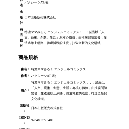
バクシーシAT/著;
者
出
版
日本出版販売株式会社
社
商
特濃ママみるく エンジェルコミックス：，：誠品以「人
品
文、藝術、創意、生活」為核心價值，由推廣閱讀出發，並
描
透過線上網路，傳遞博雅的溫度，打造全新的文化場域。
述
商品規格
書名 /
特濃ママみるく エンジェルコミックス
作者 /
バクシーシAT 著;
特濃ママみるく エンジェルコミックス：，：誠品以
「人文、藝術、創意、生活」為核心價值，由推廣閱讀
簡介 /
出發，並透過線上網路，傳遞博雅的溫度，打造全新的
文化場域。
出版社
日本出版販売株式会社
/
ISBN13
9784867720400
/