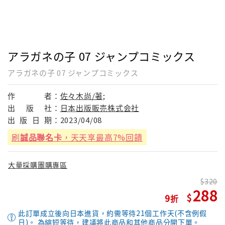
アラガネの子 07 ジャンプコミックス
アラガネの子 07 ジャンプコミックス
作
者：
佐々木尚/著;
出
版
社：
日本出版販売株式会社
出
版
日
期：
2023/04/08
刷
誠品聯名卡
，天天享最高7%回饋
大量採購團購專區
320
288
9
此訂單成立後向日本進貨，約需等待21個工作天(不含例假
日)。 為縮短等待，建議將此商品和其他商品分開下單。