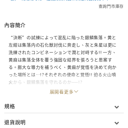
查詢門市庫存
內容簡介
“決断”の試練によって混乱に陥った銀鱗集落。黄と
左紺は集落内の石化獣討伐に奔走し、灰と朱星は更に
洗練されたコンビネーションで潤と対峙する!! 一方、
黄麻は集落全体を覆う強固な結界を張ろうと思案す
る。膨大な導力を補うべく、黄麻が覚悟を決めて向か
った場所とは…!?それぞれの使命と覚悟!! 迫る火山噴
火から、銀鱗集落を守れるのか──!?
展開看更多
規格
退貨說明