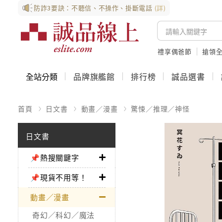
防詐3要訣：不聽信、不操作、掛斷電話
(詳)
禮享偶爸節
搶領全
全站分類
品牌旗艦館
排行榜
誠品選書
首頁
日文書
動畫／漫畫
驚悚／推理／神怪
日文書
📌熱搜關鍵字
📌現貨不用等！
動畫／漫畫
奇幻／科幻／魔法