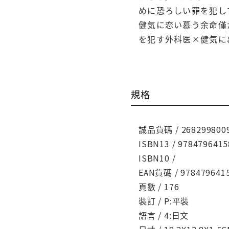
めに恐ろしい罪を犯し
健気に恋い慕う余命僅
を犯す外科医×健気に
規格
誠品貨碼 / 268299800
ISBN13 / 9784796415
ISBN10 /
EAN貨碼 / 978479641
頁數 / 176
裝訂 / P:平裝
語言 / 4:日文