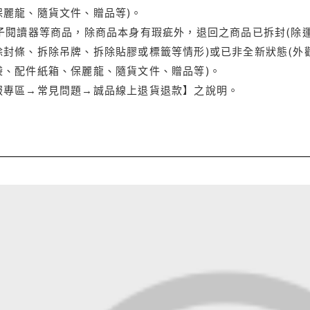
保麗龍、隨貨文件、贈品等)。
電子閱讀器等商品，除商品本身有瑕疵外，退回之商品已拆封(除
封條、拆除吊牌、拆除貼膠或標籤等情形)或已非全新狀態(外
袋、配件紙箱、保麗龍、隨貨文件、贈品等)。
服專區→常見問題→誠品線上退貨退款】之說明。