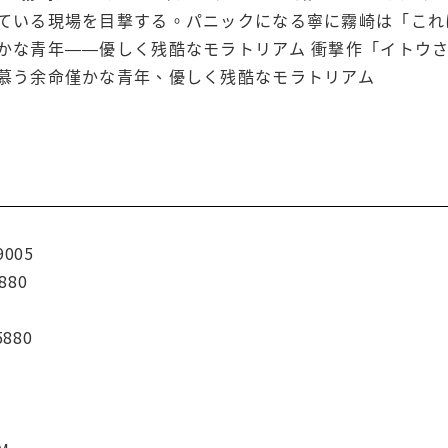
ている現場を目撃する。パニックになる寧に霧崎は「これ
かな青年――優しく残酷なモラトリアム 衝撃作「イトウ
慕う余命僅かな青年、優しく残酷なモラトリアム
9005
880
5880