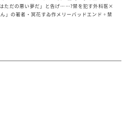
はただの悪い夢だ」と告げ……?禁を犯す外科医×
さん」の著者・冥花すゐ作メリーバッドエンド。禁