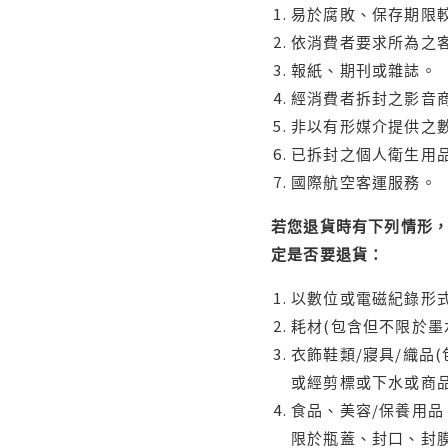
易於腐敗、保存期限較
依消費者要求所為之客
報紙、期刊或雜誌。
經消費者拆封之影音
非以有形媒介提供之數
已拆封之個人衛生用品
國際航空客運服務。
若您退貨時有下列情形，
定是否要退貨：
以數位或電磁紀錄形式
耗材(包含但不限於墨
衣飾鞋類/寢具/織品
或經剪標或下水或商
食品、美容/保養用
限於瓶蓋、封口、封膜