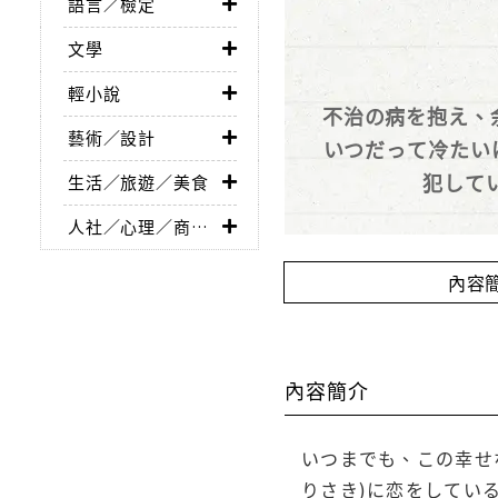
語言／檢定
文學
輕小說
不治の病を抱え、
藝術／設計
いつだって冷たい
犯して
生活／旅遊／美食
人社／心理／商業／其他
內容
內容簡介
いつまでも、この幸せ
りさき)に恋をしてい