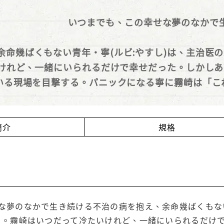
いつまでも、この幸せな夢のなかで
余命幾ばくもない青年・寧(ルビ:やすし)は、主治医の
けれど、一緒にいられるだけで幸せだった。しかしあ
いる現場を目撃する。パニックになる寧に霧崎は「こ
禁を犯す外科医×健気に恋い慕う余命僅かな青年――
簡介
規格
な夢のなかで生き続ける不治の病を抱え、余命幾ばくもない青
る。霧崎はいつだって冷たいけれど、一緒にいられるだけ