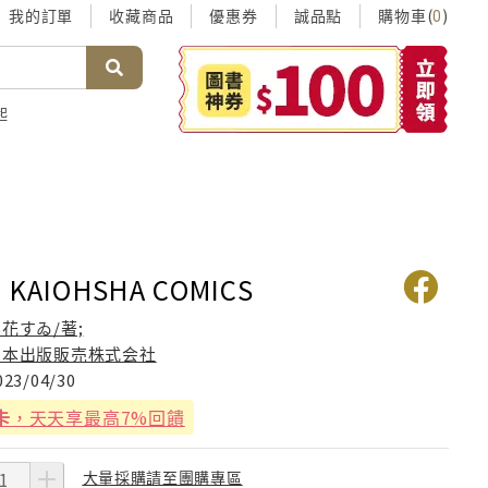
我的訂單
收藏商品
優惠券
誠品點
購物車(
)
0
起
KAIOHSHA COMICS
花すゐ/著;
日本出版販売株式会社
023/04/30
卡
，天天享最高7%回饋
大量採購請至團購專區