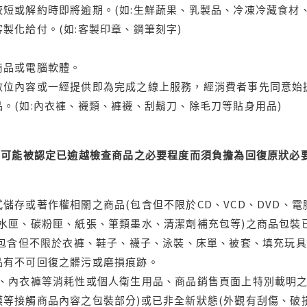
短或解約時即將逾期。(如:生鮮蔬果、乳製品、冷凍冷藏食材、
製化給付。(如:客製印章、鋼筆刻字)
商品或電腦軟體。
位內容或一經提供即為完成之線上服務，經消費者事先同意始提
。(如:內衣褲、襪類、褲襪、刮鬍刀、除毛刀等貼身用品)
可能被認定已逾越檢查商品之必要程度而須負擔為回復原狀必要
儲存或著作權相關之商品(包含但不限於CD、VCD、DVD、電
水匣、碳粉匣、紙張、筆類墨水、清潔劑補充包等)之商品包裝已
(包含但不限於衣褲、鞋子、襪子、泳裝、床單、被套、填充玩具
品有不可回復之髒污或磨損痕跡。
品、內衣褲等消耗性或個人衛生用品、商品銷售頁面上特別載明之
等接觸商品內容之包裝部分)或已非全新狀態(外觀有刮傷、破