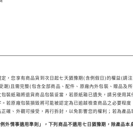
CM
定，您享有商品貨到次日起七天猶豫期(含例假日)的權益(請
受潮)且需完整(包含全部商品、配件、原廠內外包裝、贈品及所
之包裝紙箱將退貨商品包裝妥當，若原紙箱已遺失，請另使用其
字。若原廠包裝損毀將可能被認定為已逾越檢查商品之必要程度，
品正確、外觀可接受，再行拆封，以免影響您的權利；若為產品
理例外情事適用準則」，下列商品不適用七日猶豫期，除產品本