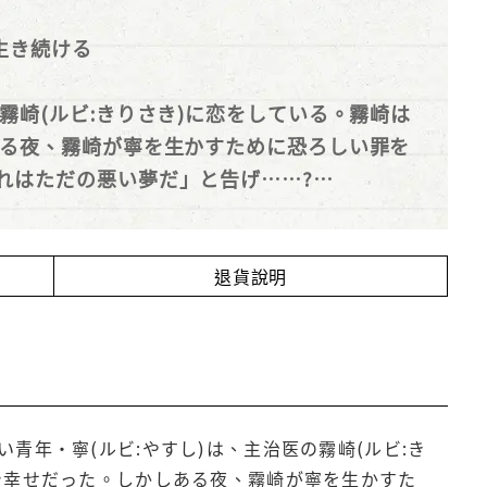
生き続ける
霧崎(ルビ:きりさき)に恋をしている。霧崎は
る夜、霧崎が寧を生かすために恐ろしい罪を
れはただの悪い夢だ」と告げ……?
優しく残酷なモラトリアム
退貨說明
年・寧(ルビ:やすし)は、主治医の霧崎(ルビ:き
で幸せだった。しかしある夜、霧崎が寧を生かすた