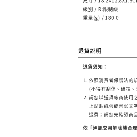
尺寸 / 18.2X12.8X1.5
級別 / R:限制級
重量(g) / 180.0
退貨說明
退貨須知：
依照消費者保護法的規
(不得有刮傷、破損、
請您以送貨廠商使用
上黏貼紙張或書寫文
退費；請您先確認商
依「通訊交易解除權合