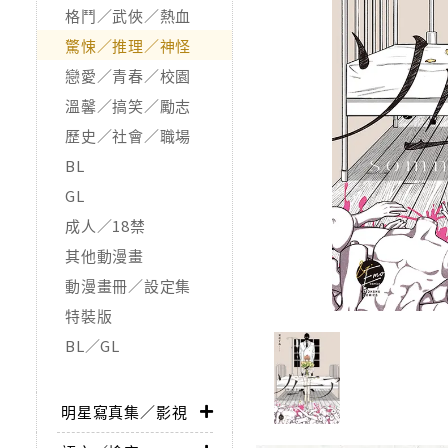
格鬥／武俠／熱血
驚悚／推理／神怪
戀愛／青春／校園
溫馨／搞笑／勵志
歷史／社會／職場
BL
GL
成人／18禁
其他動漫畫
動漫畫冊／設定集
特裝版
BL／GL
明星寫真集／影視