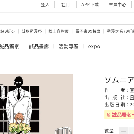
登入
APP下載
會員中心
註冊
站9折券
誠品動漫祭
線上寵物展
電子書99特惠
動漫之音79折
誠品獨家
誠品畫廊
活動專區
expo
ソムニア 
作
者：
冥
出
版
社：
出
版
日
期：
2
刷
誠品聯名
數量