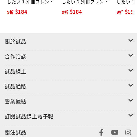
したい 1 別冊フレンド
したい 2 別冊フレンド
したい 3
KC
KC
KC
$184
$184
$198
9折
9折
9折
關於誠品
合作洽談
誠品線上
誠品通路
營業據點
訂閱誠品線上電子報
關注誠品