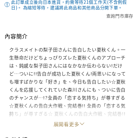
此訂單成立後向日本進貨，約需等待21個工作天(不含例假
日)。 為縮短等待，建議將此商品和其他商品分開下單。
查詢門市庫存
內容簡介
クラスメイトの梨子田さんに告白したい夏秋くん。一
生懸命だけどちょっぴりズレた夏秋くんのアプローチ
は、鈍感な梨子田さんにはなかなか伝わらない!だけ
ど…ついに!!告白が成功した夏秋くん!両思いになって
も増すばかりな「好き」を、今日も告白したい☆夏秋
くんを応援してくれていた森川さんにも、ついに告白
のチャンスが…!?全員の「恋する気持ち」が尊すぎる
☆夏秋くんの告白大作戦、完結巻!! 全員の「恋する気
持ち」が尊すぎる☆ 夏秋くんの告白大作戦、完結巻!!
展開看更多