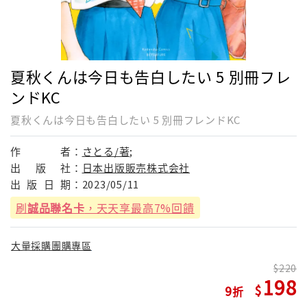
夏秋くんは今日も告白したい 5 別冊フレ
ンドKC
夏秋くんは今日も告白したい 5 別冊フレンドKC
作
者：
さとる/著;
出
版
社：
日本出版販売株式会社
出
版
日
期：
2023/05/11
刷
誠品聯名卡
，天天享最高7%回饋
大量採購團購專區
220
198
9