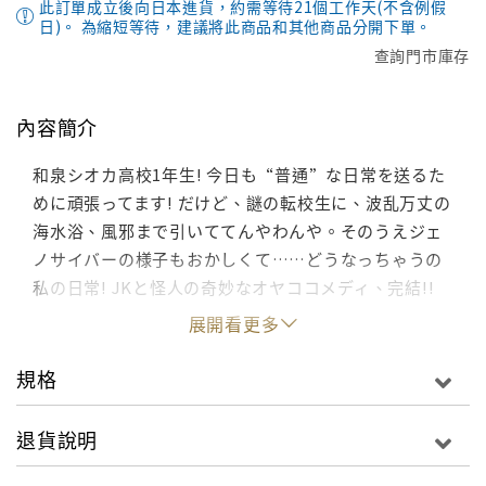
此訂單成立後向日本進貨，約需等待21個工作天(不含例假
日)。 為縮短等待，建議將此商品和其他商品分開下單。
查詢門市庫存
內容簡介
和泉シオカ高校1年生! 今日も“普通”な日常を送るた
めに頑張ってます! だけど、謎の転校生に、波乱万丈の
海水浴、風邪まで引いててんやわんや。そのうえジェ
ノサイバーの様子もおかしくて……どうなっちゃうの
私の日常! JKと怪人の奇妙なオヤココメディ、完結!!
展開看更多
規格
退貨說明