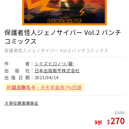
保護者怪人ジェノサイバー Vol.2 バンチ
コミックス
保護者怪人ジェノサイバー Vol.2 バンチコミックス
作
者：
シミズヒロノリ/著;
出
版
社：
日本出版販売株式会社
出
版
日
期：
2023/04/14
刷
誠品聯名卡
，天天享最高7%回饋
大量採購團購專區
300
270
9