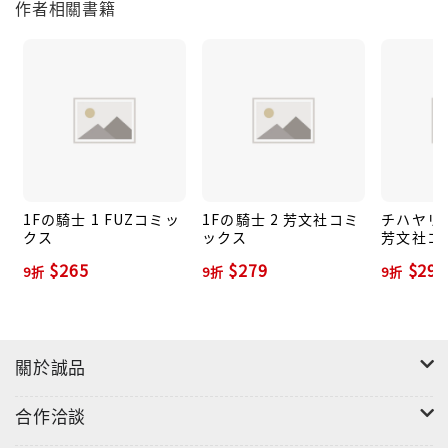
作者相關書籍
1Fの騎士 1 FUZコミッ
1Fの騎士 2 芳文社コミ
チハヤリス
クス
ックス
芳文社コ
$265
$279
$292
9折
9折
9折
關於誠品
合作洽談