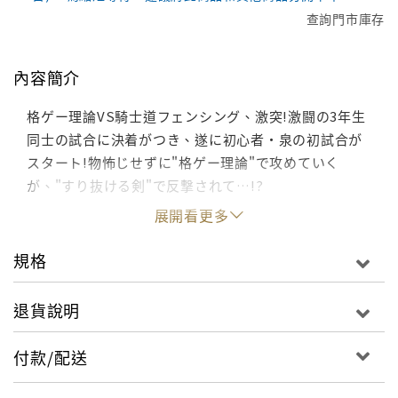
查詢門市庫存
內容簡介
格ゲー理論VS騎士道フェンシング、激突!激闘の3年生
同士の試合に決着がつき、遂に初心者・泉の初試合が
スタート!物怖じせずに"格ゲー理論"で攻めていく
が、"すり抜ける剣"で反撃されて…!?
展開看更多
規格
退貨說明
付款/配送