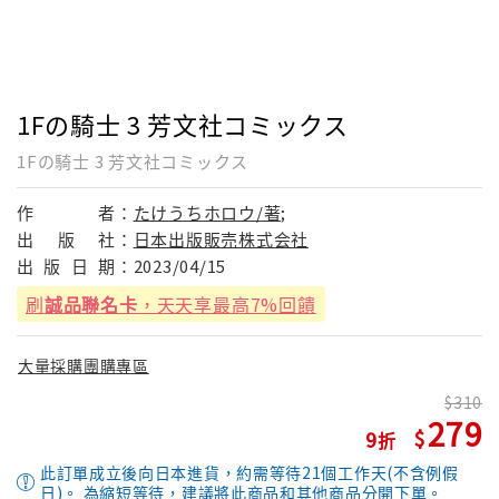
1Fの騎士 3 芳文社コミックス
1Fの騎士 3 芳文社コミックス
作
者：
たけうちホロウ/著;
出
版
社：
日本出版販売株式会社
出
版
日
期：
2023/04/15
刷
誠品聯名卡
，天天享最高7%回饋
大量採購團購專區
310
279
9
此訂單成立後向日本進貨，約需等待21個工作天(不含例假
日)。 為縮短等待，建議將此商品和其他商品分開下單。