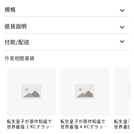
規格
退貨說明
付款/配送
作者相關書籍
転生皇子が原作知識で
転生皇子が原作知識で
転生皇子
世界最強 1 KCデラック
世界最強 4 KCデラック
世界最強 
ス
ス
ス