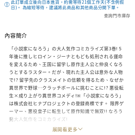
此訂單成立後向日本進貨，約需等待21個工作天(不含例假
日)。 為縮短等待，建議將此商品和其他商品分開下單。
查詢門市庫存
內容簡介
「小説家になろう」の大人気作コミカライズ第3巻! 5
年後に推しヒロイン・ジーナともども処刑される運命
を変えるため、王国に留学し原作主人公と仲良くなろ
うとするラスター。だが、現れた主人公は意外な人物
で!? 留学先のクラスメイトの信頼を得るため、なぜか
異世界で野球…クラッチボールに挑むことに!? 悪役転
生×成り上がり異世界コメディ!※「小説家になろう」
は株式会社ヒナプロジェクトの登録商標です。 限界ゲ
ーマー、悪役皇子に転生して原作知識で無双!! なろう
発大人気作をコミカライズ!
展開看更多