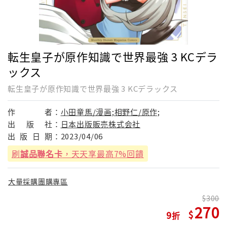
転生皇子が原作知識で世界最強 3 KCデラ
ックス
転生皇子が原作知識で世界最強 3 KCデラックス
作
者：
小田童馬/漫画;相野仁/原作;
出
版
社：
日本出版販売株式会社
出
版
日
期：
2023/04/06
刷
誠品聯名卡
，天天享最高7%回饋
大量採購團購專區
300
270
9