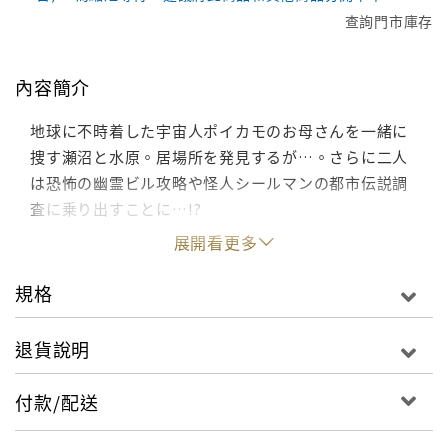
查詢門市庫存
內容簡介
地球に不時着した宇宙人ポイカモのお母さんを一緒に
捜す瀬沼と水原。居場所を発見するが…。さらに二人
は恐怖の幽霊ビル攻略や怪人シールマンの都市伝説調
査に乗り出すことに…!?
展開看更多
規格
退貨說明
付款/配送