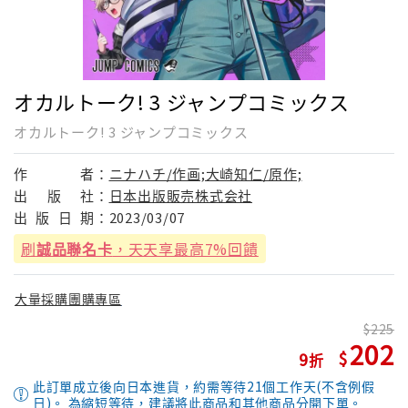
オカルトーク! 3 ジャンプコミックス
オカルトーク! 3 ジャンプコミックス
作
者：
ニナハチ/作画;大崎知仁/原作;
出
版
社：
日本出版販売株式会社
出
版
日
期：
2023/03/07
刷
誠品聯名卡
，天天享最高7%回饋
大量採購團購專區
225
202
9
此訂單成立後向日本進貨，約需等待21個工作天(不含例假
日)。 為縮短等待，建議將此商品和其他商品分開下單。