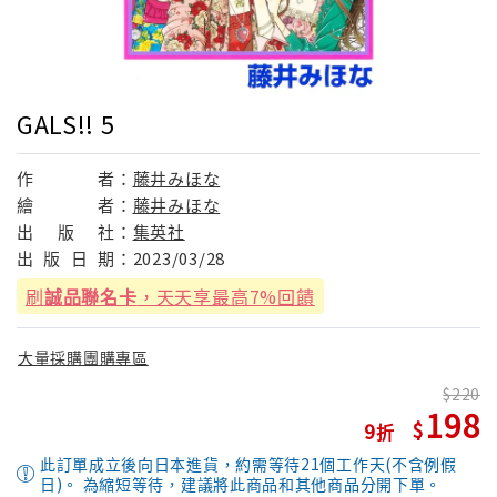
GALS!! 5
作
者：
藤井みほな
繪
者：
藤井みほな
出
版
社：
集英社
出
版
日
期：
2023/03/28
刷
誠品聯名卡
，天天享最高7%回饋
大量採購團購專區
220
198
9
此訂單成立後向日本進貨，約需等待21個工作天(不含例假
日)。 為縮短等待，建議將此商品和其他商品分開下單。