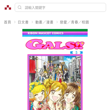
首頁
日文書
動畫／漫畫
戀愛／青春／校園