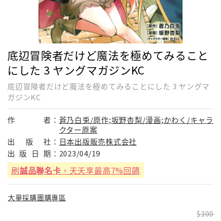
底辺冒険者だけど魔法を極めてみること
にした 3 ヤングマガジンKC
底辺冒険者だけど魔法を極めてみることにした 3 ヤングマ
ガジンKC
作
者：
蒼乃白兎/原作;坂野杏梨/漫画;かわく/キャラ
クター原案
出
版
社：
日本出版販売株式会社
出
版
日
期：
2023/04/19
刷
誠品聯名卡
，天天享最高7%回饋
大量採購團購專區
300