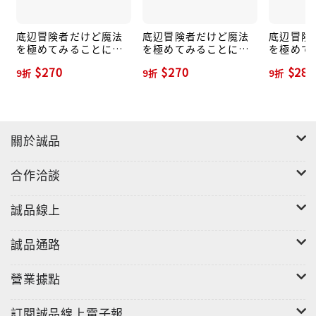
底辺冒険者だけど魔法
底辺冒険者だけど魔法
底辺冒険
を極めてみることにし
を極めてみることにし
を極めて
た 1 ヤングマガジンKC
た 2 ヤングマガジンKC
た 4 ヤ
$270
$270
$283
9折
9折
9折
關於誠品
合作洽談
誠品線上
誠品通路
營業據點
訂閱誠品線上電子報