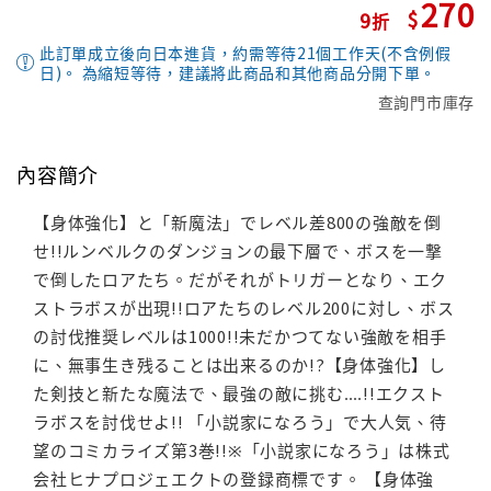
270
9
此訂單成立後向日本進貨，約需等待21個工作天(不含例假
日)。 為縮短等待，建議將此商品和其他商品分開下單。
查詢門市庫存
內容簡介
【身体強化】と「新魔法」でレベル差800の強敵を倒
せ!!ルンベルクのダンジョンの最下層で、ボスを一撃
で倒したロアたち。だがそれがトリガーとなり、エク
ストラボスが出現!!ロアたちのレベル200に対し、ボス
の討伐推奨レベルは1000!!未だかつてない強敵を相手
に、無事生き残ることは出来るのか!?【身体強化】し
た剣技と新たな魔法で、最強の敵に挑む‥‥!!エクスト
ラボスを討伐せよ!! 「小説家になろう」で大人気、待
望のコミカライズ第3巻!!※「小説家になろう」は株式
会社ヒナプロジェエクトの登録商標です。 【身体強