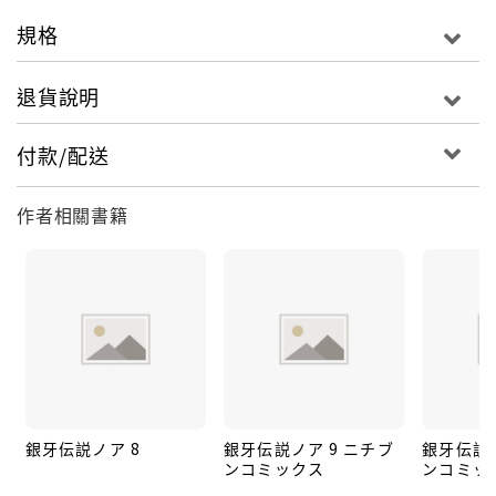
規格
退貨說明
付款/配送
作者相關書籍
銀牙伝説ノア 8
銀牙伝説ノア 9 ニチブ
銀牙伝説ノ
ンコミックス
ンコミッ