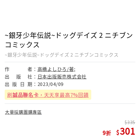
~銀牙少年伝説~ドッグデイズ 2 ニチブン
コミックス
~銀牙少年伝説~ドッグデイズ 2 ニチブンコミックス
作
者：
高橋よしひろ/著;
出
版
社：
日本出版販売株式会社
出
版
日
期：
2023/04/09
刷
誠品聯名卡
，天天享最高7%回饋
大量採購團購專區
335
301
9