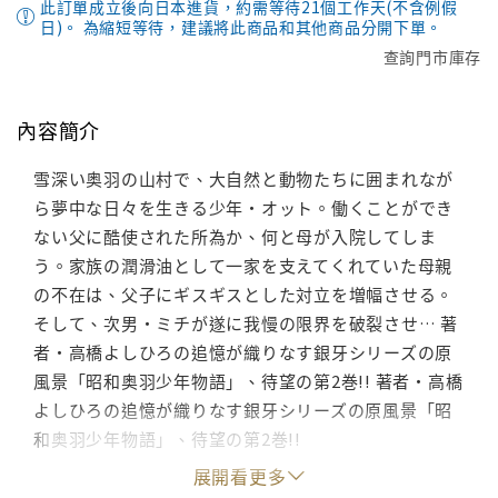
此訂單成立後向日本進貨，約需等待21個工作天(不含例假
日)。 為縮短等待，建議將此商品和其他商品分開下單。
查詢門市庫存
內容簡介
雪深い奥羽の山村で、大自然と動物たちに囲まれなが
ら夢中な日々を生きる少年・オット。働くことができ
ない父に酷使された所為か、何と母が入院してしま
う。家族の潤滑油として一家を支えてくれていた母親
の不在は、父子にギスギスとした対立を増幅させる。
そして、次男・ミチが遂に我慢の限界を破裂させ… 著
者・高橋よしひろの追憶が織りなす銀牙シリーズの原
風景「昭和奥羽少年物語」、待望の第2巻!! 著者・高橋
よしひろの追憶が織りなす銀牙シリーズの原風景「昭
和奥羽少年物語」、待望の第2巻!!
展開看更多