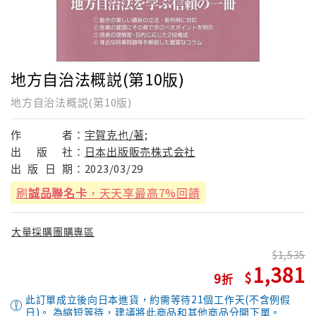
地方自治法概説(第10版)
地方自治法概説(第10版)
作
者：
宇賀克也/著;
出
版
社：
日本出版販売株式会社
出
版
日
期：
2023/03/29
刷
誠品聯名卡
，天天享最高7%回饋
大量採購團購專區
1,535
1,381
9
此訂單成立後向日本進貨，約需等待21個工作天(不含例假
日)。 為縮短等待，建議將此商品和其他商品分開下單。