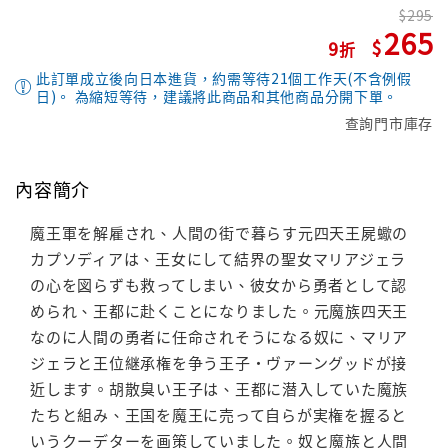
295
265
9
此訂單成立後向日本進貨，約需等待21個工作天(不含例假
日)。 為縮短等待，建議將此商品和其他商品分開下單。
查詢門市庫存
內容簡介
魔王軍を解雇され、人間の街で暮らす元四天王屍蠍の
カプソディアは、王女にして結界の聖女マリアジェラ
の心を図らずも救ってしまい、彼女から勇者として認
められ、王都に赴くことになりました。元魔族四天王
なのに人間の勇者に任命されそうになる奴に、マリア
ジェラと王位継承権を争う王子・ヴァーングッドが接
近します。胡散臭い王子は、王都に潜入していた魔族
たちと組み、王国を魔王に売って自らが実権を握ると
いうクーデターを画策していました。奴と魔族と人間