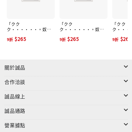
「クク
「クク
「クク
ク・・・・・・。奴は
ク・・・・・・。奴は
ク・・・
四天王の中でも最弱」
四天王の中でも最弱」
四天王の
$265
$265
$265
9折
9折
9折
と解雇された俺、なぜ
と解雇された俺、なぜ
と解雇さ
か勇者と聖女の師匠に
か勇者と聖女の師匠に
か勇者と
なる 1 シリウスKC
なる 2 シリウスKC
なる 3 
關於誠品
合作洽談
誠品線上
誠品通路
營業據點