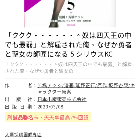
「ククク・・・・・・。奴は四天王の中
でも最弱」と解雇された俺、なぜか勇者
と聖女の師匠になる 5 シリウスKC
「ククク・・・・・・。奴は四天王の中でも最弱」と解雇
された俺、なぜか勇者と聖女の
作
者：
芳橋アツシ/漫画;延野正行/原作;坂野杏梨/キ
ャラクター原案
出
版
社：
日本出版販売株式会社
出
版
日
期：
2023/03/08
刷
誠品聯名卡
，天天享最高7%回饋
大量採購團購專區