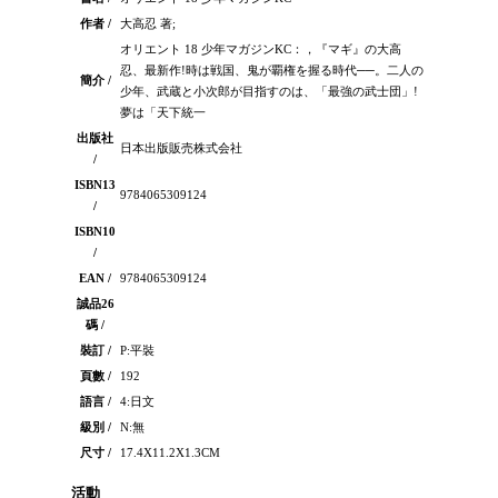
作者 /
大高忍 著;
オリエント 18 少年マガジンKC：，『マギ』の大高
忍、最新作!時は戦国、鬼が覇権を握る時代──。二人の
簡介 /
少年、武蔵と小次郎が目指すのは、「最強の武士団」!
夢は「天下統一
出版社
日本出版販売株式会社
/
ISBN13
9784065309124
/
ISBN10
/
EAN /
9784065309124
誠品26
碼 /
裝訂 /
P:平裝
頁數 /
192
語言 /
4:日文
級別 /
N:無
尺寸 /
17.4X11.2X1.3CM
活動