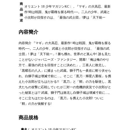
商
オリエント 18 少年マガジンKC：，『マギ』の大高忍、最新
品
作!時は戦国、鬼が覇権を握る時代──。二人の少年、武蔵と
描
小次郎が目指すのは、「最強の武士団」!夢は「天下統一
述
內容簡介
內容簡介 『マギ』の大高忍、最新作! 時は戦国、鬼が覇権を握る
時代──。二人の少年、武蔵と小次郎が目指すのは、「最強の武
士団」! 夢は「天下統一」! 勝ち獲れ、世界のど真ん中! 誰も見た
ことがないジャパニーズ・ファンタジー、開幕!「俺は俺のやり
方で…最強の武士を目指すことに決めた」。三喜人に敗北し、
「黒曜石の八人」に捕まった武蔵。獅子門も一眞佐に斬り伏せら
れ、白獅子城は壊滅寸前に…。そこに「黒刀・輝星八重桜」を携
えた小次郎が立ちはだかる!! 「黒刀」と「鞘」の力を駆使し、黒
犬たちの攻撃に応戦していたが二対一の危機的状況で小次郎がと
った秘策とは!? 武蔵、獅子門は敗北し白獅子城は壊滅寸前に…。
そこに立ちはだかるのは、「黒刀」を携えた小次郎! ついに
「鞘」の力が覚醒する!
商品規格
書名 /
オリエント 18 少年マガジンKC