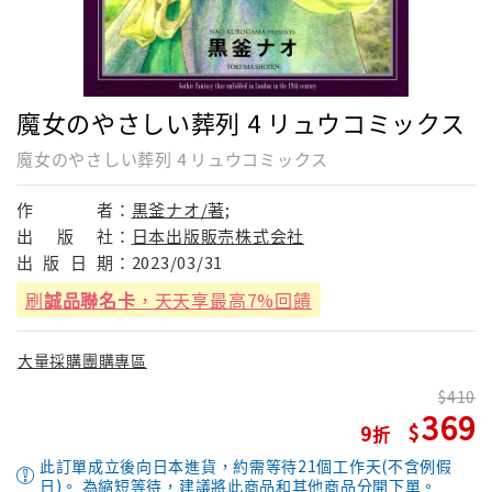
魔女のやさしい葬列 4 リュウコミックス
魔女のやさしい葬列 4 リュウコミックス
作
者：
黒釜ナオ/著;
出
版
社：
日本出版販売株式会社
出
版
日
期：
2023/03/31
刷
誠品聯名卡
，天天享最高7%回饋
大量採購團購專區
410
369
9
此訂單成立後向日本進貨，約需等待21個工作天(不含例假
日)。 為縮短等待，建議將此商品和其他商品分開下單。