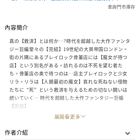
查詢門市庫存
內容簡介
真の【救済】とは何か…?時代を超越した大作ファンタ
ジー巨編堂々の【完結】19世紀の大英帝国ロンドン。
街の片隅にあるブレイロック骨董店には【魔女が待つ
店】という別名がある。訪れるのは不死を望む者た
ち。骨董店の奥で待つのは…店主ブレイロックと少女
リラ。リラは【人類最初の魔女】哀れな死ねない怪物
たちに“死”という救済を与えるための切ない闘いは
続いていく… 時代を超越した大作ファンタジー巨編
【完結】
展開看更多
作者介紹