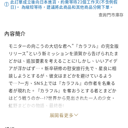
此訂單成立後向日本進貨，約需等待21個工作天(不含例假
日)。 為縮短等待，建議將此商品和其他商品分開下單。
查詢門市庫存
內容簡介
モニターの向こうの大切な君へ"『カラフル』の完全版
リリース"という新ミッションを須賀から告げられたま
どかは、追加要素を考えることに!しかし、いいアイデ
アが浮かばず…。新卒研修の慰安旅行先で、星良に相
談しようとするが、彼女はまどかを避けているよう
で…?一方、SNS上では『カラフル』の作者を名乗る
者が現れた。『カラフル』を奪おうとする者とまどか
はどう戦うのか--!?世界から見出された一人の少女・
虹野まどかの物語、最終巻!
展開看更多