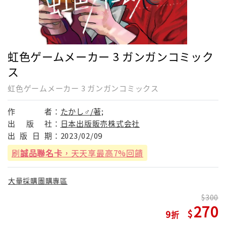
虹色ゲームメーカー 3 ガンガンコミック
ス
虹色ゲームメーカー 3 ガンガンコミックス
作
者：
たかし♂/著;
出
版
社：
日本出版販売株式会社
出
版
日
期：
2023/02/09
刷
誠品聯名卡
，天天享最高7%回饋
大量採購團購專區
300
270
9