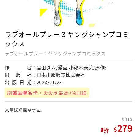
ラブオールプレー 3 ヤングジャンプコミ
ックス
ラブオールプレー 3 ヤングジャンプコミックス
作
者：
宮田ダム/漫画;小瀬木麻美/原作;
出
版
社：
日本出版販売株式会社
出
版
日
期：
2023/01/23
刷
誠品聯名卡
，天天享最高7%回饋
大量採購團購專區
310
279
9