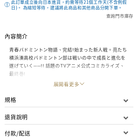
此訂單成立後向日本進貨，約需等待21個工作天(不含例假
日)。 為縮短等待，建議將此商品和其他商品分開下單。
查詢門市庫存
內容簡介
青春バドミントン物語、完結!始まった新人戦。亮たち
横浜湊高校バドミントン部は戦いの中で成長と進化を
遂げていく──!! 話題のTVアニメ公式コミカライズ、
最終巻!
展開看更多
規格
退貨說明
付款/配送