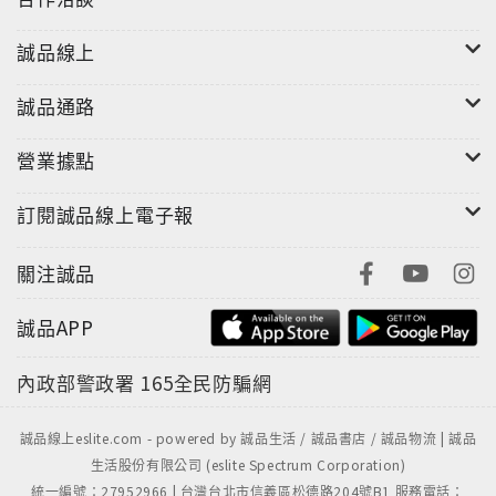
誠品線上
誠品通路
營業據點
訂閱誠品線上電子報
關注誠品
誠品APP
內政部警政署
165全民防騙網
誠品線上eslite.com - powered by 誠品生活 / 誠品書店 / 誠品物流 | 誠品
生活股份有限公司 (eslite Spectrum Corporation)
統一編號：27952966 | 台灣台北市信義區松德路204號B1 服務電話：