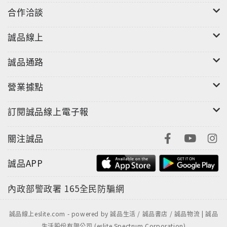
合作洽談
誠品線上
誠品通路
營業據點
訂閱誠品線上電子報
關注誠品
誠品APP
內政部警政署
165全民防騙網
誠品線上eslite.com - powered by 誠品生活 / 誠品書店 / 誠品物流 | 誠品
生活股份有限公司 (eslite Spectrum Corporation)