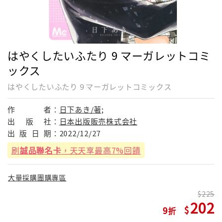
はやくしたいふたり 9 マーガレットコミ
ックス
はやくしたいふたり 9 マーガレットコミックス
作
者：
日下あき/著;
出
版
社：
日本出版販売株式会社
出
版
日
期：
2022/12/27
刷
誠品聯名卡
，天天享最高7%回饋
大量採購團購專區
225
202
9