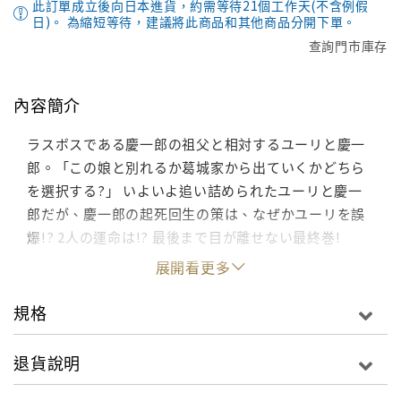
此訂單成立後向日本進貨，約需等待21個工作天(不含例假
日)。 為縮短等待，建議將此商品和其他商品分開下單。
查詢門市庫存
內容簡介
ラスボスである慶一郎の祖父と相対するユーリと慶一
郎。「この娘と別れるか葛城家から出ていくかどちら
を選択する?」 いよいよ追い詰められたユーリと慶一
郎だが、慶一郎の起死回生の策は、なぜかユーリを誤
爆!? 2人の運命は!? 最後まで目が離せない最終巻!
展開看更多
規格
退貨說明