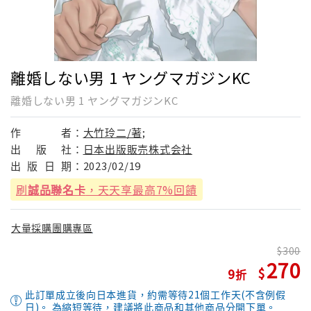
離婚しない男 1 ヤングマガジンKC
離婚しない男 1 ヤングマガジンKC
作
者：
大竹玲二/著;
出
版
社：
日本出版販売株式会社
出
版
日
期：
2023/02/19
刷
誠品聯名卡
，天天享最高7%回饋
大量採購團購專區
300
270
9
此訂單成立後向日本進貨，約需等待21個工作天(不含例假
日)。 為縮短等待，建議將此商品和其他商品分開下單。