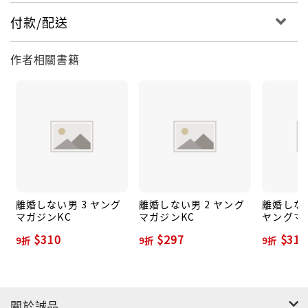
付款/配送
作者相關書籍
離婚しない男 3 ヤング
離婚しない男 2 ヤング
離婚しない
マガジンKC
マガジンKC
ヤングマ
$310
$297
$319
9折
9折
9折
關於誠品