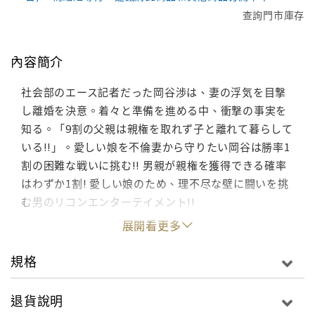
查詢門市庫存
內容簡介
社会部のエース記者だった岡谷渉は、妻の浮気を目撃
し離婚を決意。着々と準備を進める中、衝撃の事実を
知る。「9割の父親は親権を取れず子と離れて暮らして
いる!!」。愛しい娘を不倫妻から守りたい岡谷は勝率1
割の困難な戦いに挑む!! 男親が親権を獲得できる確率
はわずか1割! 愛しい娘のため、理不尽な壁に闘いを挑
む男のリコンエンターテイメント!!
展開看更多
規格
退貨說明