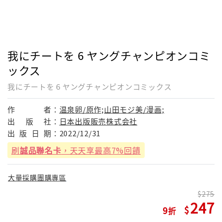
我にチートを 6 ヤングチャンピオンコミ
ックス
我にチートを 6 ヤングチャンピオンコミックス
作
者：
温泉卵/原作;山田モジ美/漫画;
出
版
社：
日本出版販売株式会社
出
版
日
期：
2022/12/31
刷
誠品聯名卡
，天天享最高7%回饋
大量採購團購專區
275
247
9