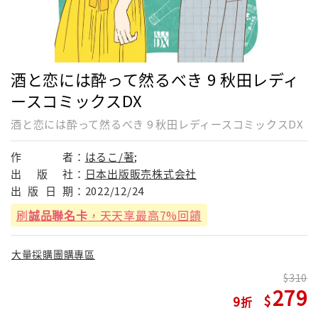
酒と恋には酔って然るべき 9 秋田レディ
ースコミックスDX
酒と恋には酔って然るべき 9 秋田レディースコミックスDX
作
者：
はるこ/著;
出
版
社：
日本出版販売株式会社
出
版
日
期：
2022/12/24
刷
誠品聯名卡
，天天享最高7%回饋
大量採購團購專區
310
279
9