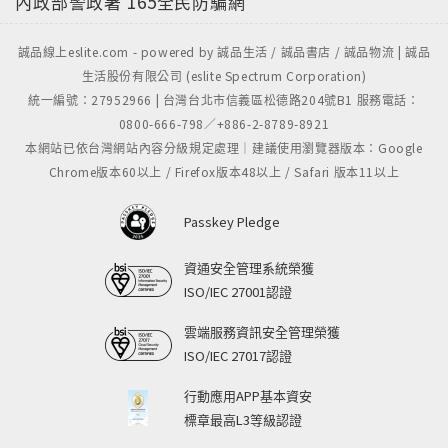
內政部警政署
165全民防騙網
誠品線上eslite.com - powered by 誠品生活 / 誠品書店 / 誠品物流 | 誠品
生活股份有限公司 (eslite Spectrum Corporation)
統一編號：27952966 | 台灣台北市信義區松德路204號B1 服務電話：
0800-666-798／+886-2-8789-8921
本網站已依台灣網站內容分級規定處理｜建議使用瀏覽器版本：Google
Chrome版本60以上 / Firefox版本48以上 / Safari 版本11以上
Passkey Pledge
資通安全管理系統榮獲
ISO/IEC 27001認證
雲端服務資訊安全管理榮獲
ISO/IEC 27017認證
行動應用APP基本資安
標章最高L3等級認證