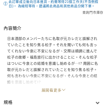
此訂單成立後向日本進貨，約需等待21個工作天(不含例假
日)。 為縮短等待，建議將此商品和其他商品分開下單。
查詢門市庫存
內容簡介
日本酒部のメンバーたちに名取が元カレだと誤解され
ていたことを知り焦る松子。それを聞いても何も言っ
てくれない今泉に不安になるが、交際は順調に進んで
松子の故郷・福島旅行に出かけることに。そんな松子
はついに今泉との結婚を意識し始めるが…!? 周囲に名
取が元カレだと誤解されていたことを知り焦る松子。
何も言わない今泉に不安になるが、そんな今泉との結
婚を意識し始めて!?
展開看更多
規格