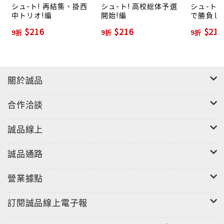
シュ-ト! 再結集、掛西
シュ-ト! 高校総体予選
シュ-ト!
中トリオ!編
開始!編
で勝負し
$216
$216
$216
9折
9折
9折
關於誠品
合作洽談
誠品線上
誠品通路
營業據點
訂閱誠品線上電子報