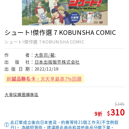
シュート!傑作選 7 KOBUNSHA COMIC
シュート!傑作選 7 KOBUNSHA COMIC
作
者：
大島司/著;
出
版
社：
日本出版販売株式会社
出
版
日
期：
2022/12/19
刷
誠品聯名卡
，天天享最高7%回饋
大量採購團購專區
345
310
9
此訂單成立後向日本進貨，約需等待21個工作天(不含例假
日)。 為縮短等待，建議將此商品和其他商品分開下單。