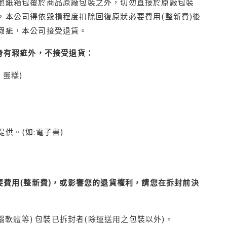
他紙箱包覆於商品原廠包裝之外，切勿直接於原廠包裝
本公司得依毀損程度扣除回復原狀必要費用(整新費)後
瑕疵，本公司接受退貨。
身有瑕疵外，不接受退貨：
蛋糕)
供。(如:電子書)
費用(整新費)，或影響您的退貨權利，請您在拆封前決
腦軟體等) 包裝已拆封者(除運送用之包裝以外)。