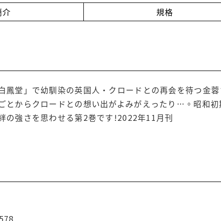
簡介
規格
白鳳堂」で幼馴染の英国人・クロードとの再会を待つ金蓉
ごとからクロードとの想い出がよみがえったり…。昭和初
の強さを思わせる第2巻です!2022年11月刊
578