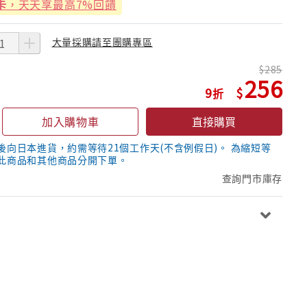
卡
，天天享最高7%回饋
大量採購請至團購專區
285
256
9
加入購物車
直接購買
後向日本進貨，約需等待21個工作天(不含例假日)。 為縮短等
此商品和其他商品分開下單。
查詢門市庫存