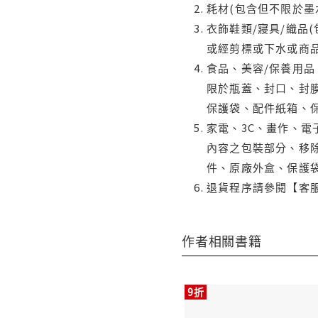
耗材(包含但不限於墨
衣飾鞋類/寢具/織品
或經剪標或下水或商
食品、美容/保養用
限於瓶蓋、封口、封膜
保護袋、配件紙箱、
家電、3C、畫作、
內容之包裝部分、移除
件、原廠外盒、保護
退貨程序請參閱【客
作者相關書籍
9折