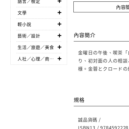
語言／檢定
內容
文學
輕小說
內容簡介
藝術／設計
生活／旅遊／美食
金曜日の午後、喫茶「
人社／心理／商業／其他
り、初対面の人の相談
様。金蓉とクロードの絆
規格
誠品貨碼 /
ISBN13 / 9784592228