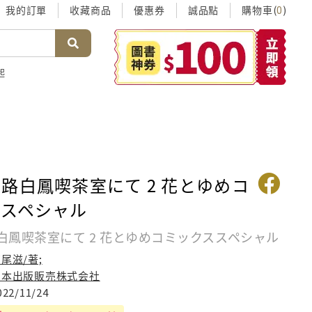
我的訂單
收藏商品
優惠券
誠品點
購物車(
)
0
起
路白鳳喫茶室にて 2 花とゆめコ
ススペシャル
白鳳喫茶室にて 2 花とゆめコミックススペシャル
尾滋/著;
日本出版販売株式会社
022/11/24