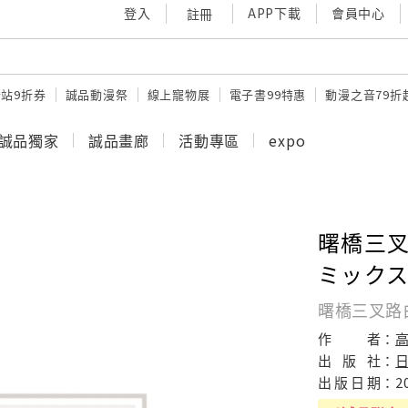
登入
APP下載
會員中心
註冊
站9折券
誠品動漫祭
線上寵物展
電子書99特惠
動漫之音79折
誠品獨家
誠品畫廊
活動專區
expo
曙橋三叉
ミック
曙橋三叉路
作
者：
高
出
版
社：
出
版
日
期：
2