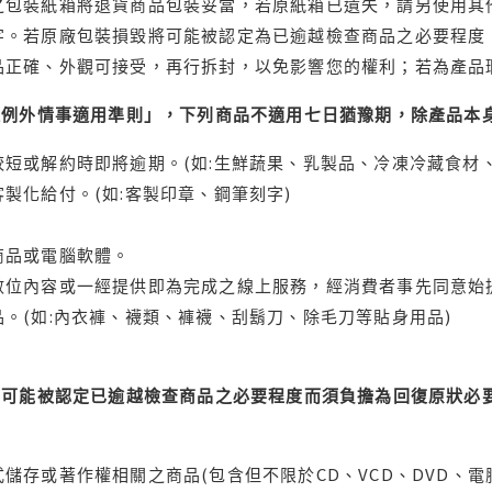
之包裝紙箱將退貨商品包裝妥當，若原紙箱已遺失，請另使用其
字。若原廠包裝損毀將可能被認定為已逾越檢查商品之必要程度，
品正確、外觀可接受，再行拆封，以免影響您的權利；若為產品
理例外情事適用準則」，下列商品不適用七日猶豫期，除產品本
短或解約時即將逾期。(如:生鮮蔬果、乳製品、冷凍冷藏食材、
製化給付。(如:客製印章、鋼筆刻字)
商品或電腦軟體。
位內容或一經提供即為完成之線上服務，經消費者事先同意始提
。(如:內衣褲、襪類、褲襪、刮鬍刀、除毛刀等貼身用品)
可能被認定已逾越檢查商品之必要程度而須負擔為回復原狀必要
儲存或著作權相關之商品(包含但不限於CD、VCD、DVD、電