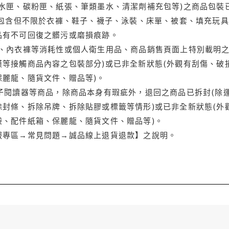
水匣、碳粉匣、紙張、筆類墨水、清潔劑補充包等)之商品包裝已
(包含但不限於衣褲、鞋子、襪子、泳裝、床單、被套、填充玩具
品有不可回復之髒污或磨損痕跡。
品、內衣褲等消耗性或個人衛生用品、商品銷售頁面上特別載明之
等接觸商品內容之包裝部分)或已非全新狀態(外觀有刮傷、破
保麗龍、隨貨文件、贈品等)。
電子閱讀器等商品，除商品本身有瑕疵外，退回之商品已拆封(除
封條、拆除吊牌、拆除貼膠或標籤等情形)或已非全新狀態(外
袋、配件紙箱、保麗龍、隨貨文件、贈品等)。
服專區→常見問題→誠品線上退貨退款】之說明。