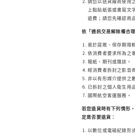
請您以送貨廠商使用
上黏貼紙張或書寫文
退費；請您先確認商
依「通訊交易解除權合
易於腐敗、保存期限較
依消費者要求所為之客
報紙、期刊或雜誌。
經消費者拆封之影音
非以有形媒介提供之數
已拆封之個人衛生用品
國際航空客運服務。
若您退貨時有下列情形，
定是否要退貨：
以數位或電磁紀錄形式