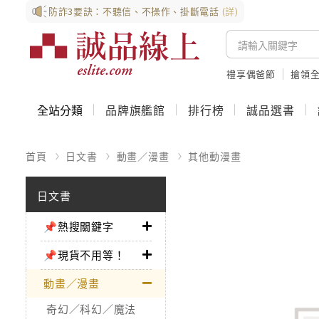
防詐3要訣：不聽信、不操作、掛斷電話
(詳)
禮享偶爸節
搶領全
全站分類
品牌旗艦館
排行榜
誠品選書
首頁
日文書
動畫／漫畫
其他動漫畫
日文書
📌熱搜關鍵字
📌現貨不用等！
動畫／漫畫
奇幻／科幻／魔法