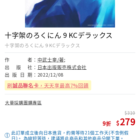
十字架のろくにん 9 KCデラックス
十字架のろくにん 9 KCデラックス
作
者：
中武士竜/著;
出
版
社：
日本出版販売株式会社
出
版
日
期：
2022/12/08
刷
誠品聯名卡
，天天享最高7%回饋
大量採購團購專區
310
279
9
此訂單成立後向日本進貨，約需等待21個工作天(不含例假
日)。 為縮短等待，建議將此商品和其他商品分開下單。