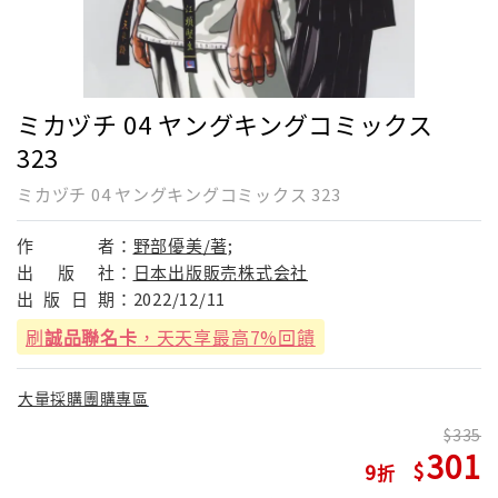
ミカヅチ 04 ヤングキングコミックス
323
ミカヅチ 04 ヤングキングコミックス 323
作
者：
野部優美/著;
出
版
社：
日本出版販売株式会社
出
版
日
期：
2022/12/11
刷
誠品聯名卡
，天天享最高7%回饋
大量採購團購專區
335
301
9