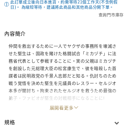
此訂單成立後向日本進貨，約需等待21個工作天(不含例假
日)。 為縮短等待，建議將此商品和其他商品分開下單。
查詢門市庫存
內容簡介
仲間を救出するために一人でヤクザの事務所を壊滅さ
せた堅生は、国政を賭けた格闘試合「ミカヅチ」に法
務省代表として参戦することに。実の父親はミカヅチ
を創設した元総理大臣の松宮康生で、彼を暗殺した首
謀者は民明政党の千景人志郎だと知る。仇討ちのため
戦う覚悟を決めた堅生を元議員のレスラー・セルジオ
本多が闇討ち。拘束されたセルジオを救うため最強の
弟子・ファビオが堅生の対戦相手になることに!
展開看更多
規格