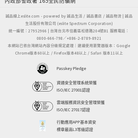
內政部警政署
165全民防騙網
誠品線上eslite.com - powered by 誠品生活 / 誠品書店 / 誠品物流 | 誠品
生活股份有限公司 (eslite Spectrum Corporation)
統一編號：27952966 | 台灣台北市信義區松德路204號B1 服務電話：
0800-666-798／+886-2-8789-8921
本網站已依台灣網站內容分級規定處理｜建議使用瀏覽器版本：Google
Chrome版本60以上 / Firefox版本48以上 / Safari 版本11以上
Passkey Pledge
資通安全管理系統榮獲
ISO/IEC 27001認證
雲端服務資訊安全管理榮獲
ISO/IEC 27017認證
行動應用APP基本資安
標章最高L3等級認證