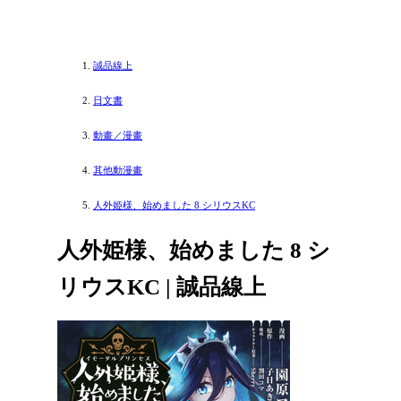
誠品線上
日文書
動畫／漫畫
其他動漫畫
人外姫様、始めました 8 シリウスKC
人外姫様、始めました 8 シ
リウスKC | 誠品線上