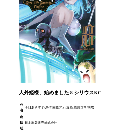
人外姫様、始めました 8 シリウスKC
作
子日あきすず/原作;園原アオ/漫画;割田コマ/構成
者
出
版
日本出版販売株式会社
社