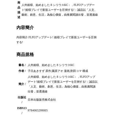
商
人外姫様、始めました 8 シリウスKC：，FLFOアップデー
品
ト!姫様プレイで新規ユーザーを圧倒する!：誠品以「人文、
描
藝術、創意、生活」為核心價值，由推廣閱讀出發，並透過線
述
內容簡介
內容簡介 FLFOアップデート! 姫様プレイで新規ユーザーを圧倒
する!
商品規格
書名 /
人外姫様、始めました 8 シリウスKC
作者 /
子日あきすず 原作;園原アオ 漫画;割田コマ 構成
人外姫様、始めました 8 シリウスKC：，FLFOアップ
デート!姫様プレイで新規ユーザーを圧倒する!：誠品以
簡介 /
「人文、藝術、創意、生活」為核心價值，由推廣閱讀
出發，並透過線
出版社
日本出版販売株式会社
/
ISBN13
9784065299005
/