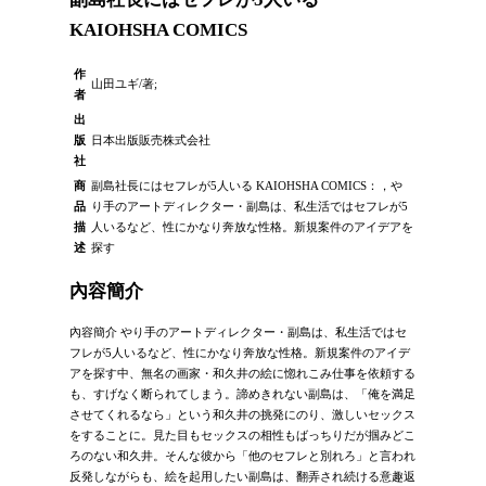
KAIOHSHA COMICS
作
山田ユギ/著;
者
出
版
日本出版販売株式会社
社
商
副島社長にはセフレが5人いる KAIOHSHA COMICS：，や
品
り手のアートディレクター・副島は、私生活ではセフレが5
描
人いるなど、性にかなり奔放な性格。新規案件のアイデアを
述
探す
內容簡介
內容簡介 やり手のアートディレクター・副島は、私生活ではセ
フレが5人いるなど、性にかなり奔放な性格。新規案件のアイデ
アを探す中、無名の画家・和久井の絵に惚れこみ仕事を依頼する
も、すげなく断られてしまう。諦めきれない副島は、「俺を満足
させてくれるなら」という和久井の挑発にのり、激しいセックス
をすることに。見た目もセックスの相性もばっちりだが掴みどこ
ろのない和久井。そんな彼から「他のセフレと別れろ」と言われ
反発しながらも、絵を起用したい副島は、翻弄され続ける意趣返