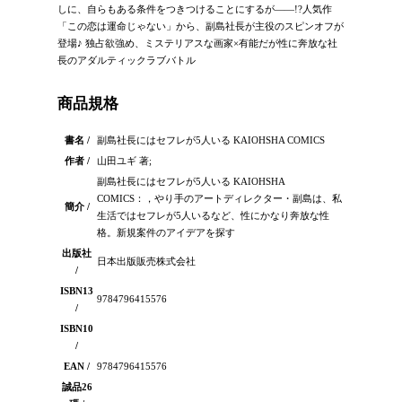
しに、自らもある条件をつきつけることにするが――!?人気作
「この恋は運命じゃない」から、副島社長が主役のスピンオフが
登場♪ 独占欲強め、ミステリアスな画家×有能だが性に奔放な社
長のアダルティックラブバトル
商品規格
書名 /
副島社長にはセフレが5人いる KAIOHSHA COMICS
作者 /
山田ユギ 著;
副島社長にはセフレが5人いる KAIOHSHA
COMICS：，やり手のアートディレクター・副島は、私
簡介 /
生活ではセフレが5人いるなど、性にかなり奔放な性
格。新規案件のアイデアを探す
出版社
日本出版販売株式会社
/
ISBN13
9784796415576
/
ISBN10
/
EAN /
9784796415576
誠品26