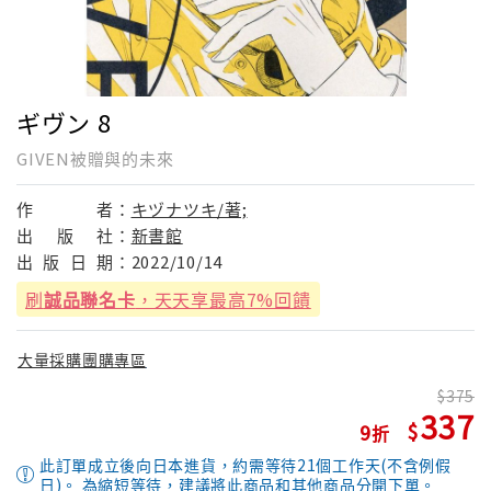
ギヴン 8
GIVEN被贈與的未來
作
者：
キヅナツキ/著;
出
版
社：
新書館
出
版
日
期：
2022/10/14
刷
誠品聯名卡
，天天享最高7%回饋
大量採購團購專區
375
337
9
此訂單成立後向日本進貨，約需等待21個工作天(不含例假
日)。 為縮短等待，建議將此商品和其他商品分開下單。