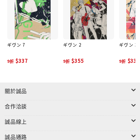
ギヴン 7
ギヴン 2
ギヴン 3
$337
$355
$337
9折
9折
9折
關於誠品
合作洽談
誠品線上
誠品通路