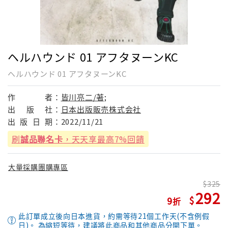
ヘルハウンド 01 アフタヌーンKC
ヘルハウンド 01 アフタヌーンKC
作
者：
皆川亮二/著;
出
版
社：
日本出版販売株式会社
出
版
日
期：
2022/11/21
刷
誠品聯名卡
，天天享最高7%回饋
大量採購團購專區
325
292
9
此訂單成立後向日本進貨，約需等待21個工作天(不含例假
日)。 為縮短等待，建議將此商品和其他商品分開下單。