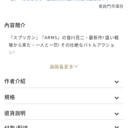
查詢門市庫存
內容簡介
『スプリガン』『ARMS』の皆川亮二、最新作! 遠い戦
場から来た、一人と一匹! その壮絶なバトルアクショ
ン!
展開看更多
作者介紹
規格
退貨說明
付款/配送