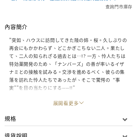
查詢門市庫存
內容簡介
"突如、ハウスに訪問してきた陸の姉・桜。久しぶりの
再会にもかかわらず、どこかぎこちない二人。果たし
て、二人の知られざる過去とは…!? 一方、怜人たちは
特効薬開発のため、「ナンバーズ」の善が率いるイザ
ナミとの接触を試みる。交渉を進めるべく、彼らの集
落を訪れた怜人たちであったが、そこで驚愕の“事
実""を目の当たりにする──!!"
展開看更多
規格
退貨說明