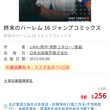
終末のハーレム 16 ジャンプコミックス
終末のハーレム 16 ジャンプコミックス
作
者：
LINK/原作;宵野コタロー/漫画;
出
版
社：
日本出版販売株式会社
出
版
日
期：
2022/09/06
刷
誠品聯名卡
，天天享最高7%回饋
大量採購團購專區
285
256
9
此訂單成立後向日本進貨，約需等待21個工作天(不含例假
日)。 為縮短等待，建議將此商品和其他商品分開下單。