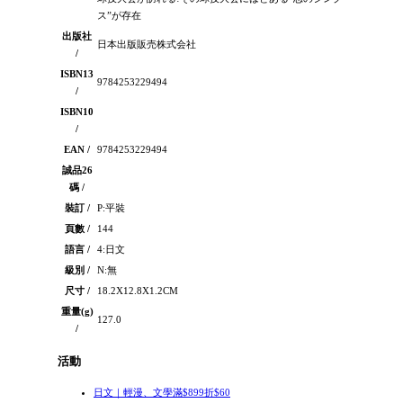
ス”が存在
出版社
日本出版販売株式会社
/
ISBN13
9784253229494
/
ISBN10
/
EAN /
9784253229494
誠品26
碼 /
裝訂 /
P:平裝
頁數 /
144
語言 /
4:日文
級別 /
N:無
尺寸 /
18.2X12.8X1.2CM
重量(g)
127.0
/
活動
日文｜輕漫、文學滿$899折$60