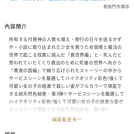
查詢門市庫存
內容簡介
所有する付喪神の人数も増え、修行の日々を送るかず
や。小説に取り込まれた少女を救うため冒険と魔法の
世界で起こる怪異に挑んだ「異世界編」と、死んだと
思われていたくくり救出のために死後の世界へ向かう
「黄泉の国編」で繰り広げられたストーリーの中から
サービスシーンを厳選してハイクオリティ彩色!強くて
可愛い女の子の過激で姦しい姿がフルカラーで堪能で
きる総天然色絵巻、第3弾!! サービスシーンを厳選して
ハイクオリティ彩色!強くて可愛い女の子の過激な姿が
フルカラーで堪能できる総天然色絵巻、第3弾!!
展開看更多