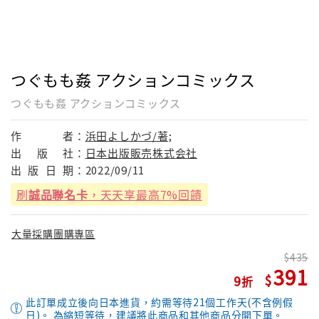
つぐもも姦 アクションコミックス
つぐもも姦 アクションコミックス
作
者：
浜田よしかづ/著;
出
版
社：
日本出版販売株式会社
出
版
日
期：
2022/09/11
刷
誠品聯名卡
，天天享最高7%回饋
大量採購團購專區
435
391
9
此訂單成立後向日本進貨，約需等待21個工作天(不含例假
日)。 為縮短等待，建議將此商品和其他商品分開下單。