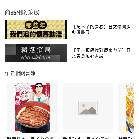
商品相關策展
【忘不了的青春】日文懷舊經
典漫畫展
【用一頓飯找到療癒力量】日
文美食暖心書展
作者相關書籍
野原ひろし昼メシの流
野原ひろし昼メシの流
野原ひろ