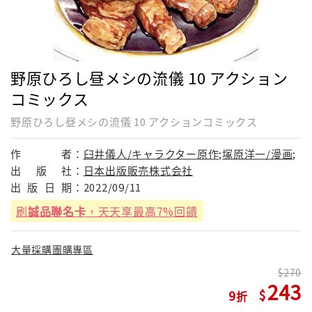
野原ひろし昼メシの流儀 10 アクション
コミックス
野原ひろし昼メシの流儀 10 アクションコミックス
作
者：
臼井儀人/キャラクター原作;塚原洋一/漫画;
出
版
社：
日本出版販売株式会社
出
版
日
期：
2022/09/11
刷
誠品聯名卡
，天天享最高7%回饋
大量採購團購專區
270
243
9