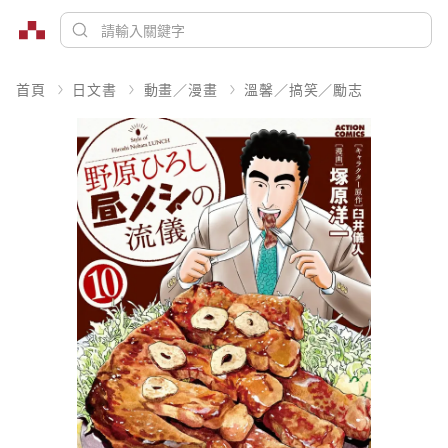
首頁
日文書
動畫／漫畫
溫馨／搞笑／勵志