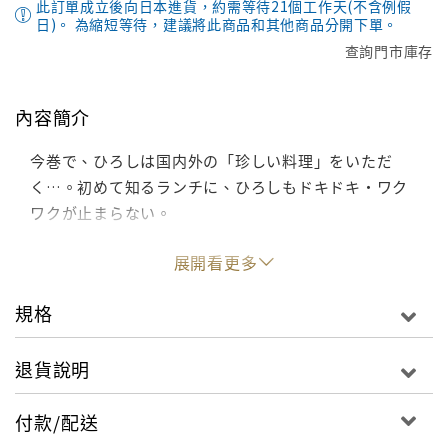
此訂單成立後向日本進貨，約需等待21個工作天(不含例假
日)。 為縮短等待，建議將此商品和其他商品分開下單。
查詢門市庫存
內容簡介
今巻で、ひろしは国内外の「珍しい料理」をいただ
く…。初めて知るランチに、ひろしもドキドキ・ワク
ワクが止まらない。
展開看更多
規格
退貨說明
付款/配送