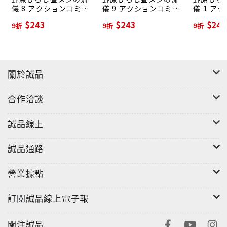
儀 8 アクションコミッ
儀 9 アクションコミッ
儀 1 ア
クス
クス
クス
$243
$243
$243
9折
9折
9折
關於誠品
合作洽談
誠品線上
誠品通路
營業據點
訂閱誠品線上電子報
關注誠品