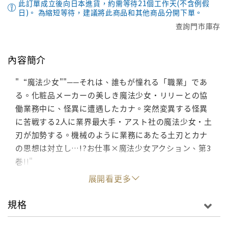
此訂單成立後向日本進貨，約需等待21個工作天(不含例假
日)。 為縮短等待，建議將此商品和其他商品分開下單。
查詢門市庫存
內容簡介
"“魔法少女""──それは、誰もが憧れる「職業」であ
る。化粧品メーカーの美しき魔法少女・リリーとの協
働業務中に、怪異に遭遇したカナ。突然変異する怪異
に苦戦する2人に業界最大手・アスト社の魔法少女・土
刃が加勢する。機械のように業務にあたる土刃とカナ
の思想は対立し…!?お仕事×魔法少女アクション、第3
巻!!"
展開看更多
規格