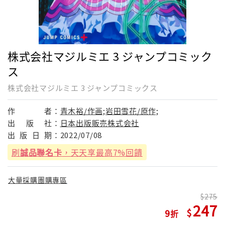
株式会社マジルミエ 3 ジャンプコミック
ス
株式会社マジルミエ 3 ジャンプコミックス
作
者：
青木裕/作画;岩田雪花/原作;
出
版
社：
日本出版販売株式会社
出
版
日
期：
2022/07/08
刷
誠品聯名卡
，天天享最高7%回饋
大量採購團購專區
275
247
9