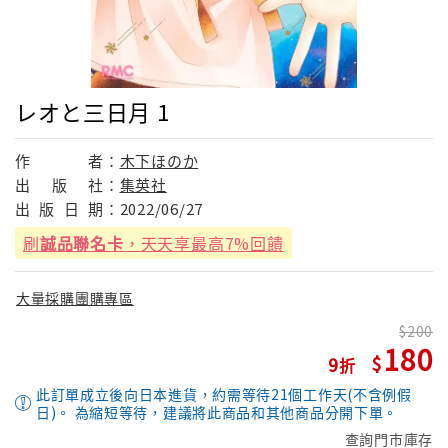
レオと三日月 1
作
者：
木下ほのか
出
版
社：
集英社
出
版
日
期：
2022/06/27
刷
誠品聯名卡
，天天享最高7%回饋
大量採購團購專區
200
180
9
此訂單成立後向日本進貨，約需等待21個工作天(不含例假
日)。 為縮短等待，建議將此商品和其他商品分開下單。
查詢門市庫存