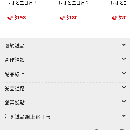
レオと三日月 3
レオと三日月 2
レオと三日
$198
$180
$202
9折
9折
9折
關於誠品
合作洽談
誠品線上
誠品通路
營業據點
訂閱誠品線上電子報