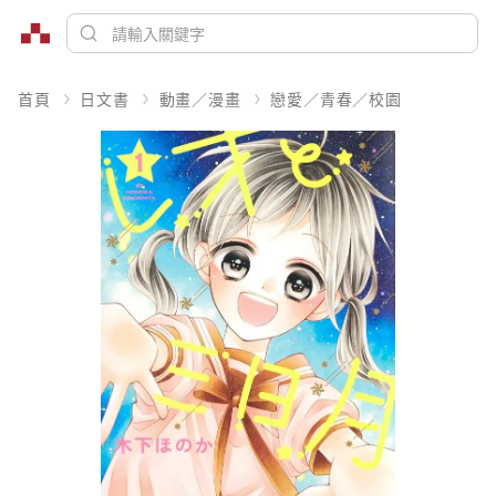
首頁
日文書
動畫／漫畫
戀愛／青春／校園