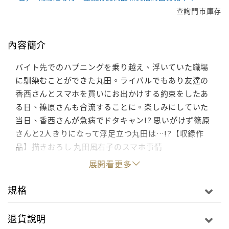
查詢門市庫存
內容簡介
バイト先でのハプニングを乗り越え、浮いていた職場
に馴染むことができた丸田。ライバルでもあり友達の
香西さんとスマホを買いにお出かけする約束をしたあ
る日、篠原さんも合流することに。楽しみにしていた
当日、香西さんが急病でドタキャン!? 思いがけず篠原
さんと2人きりになって浮足立つ丸田は…!?【収録作
品】描きおろし 丸田風右子のスマホ事情
展開看更多
規格
退貨說明