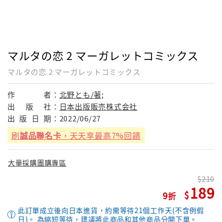
マルタの恋 2 マーガレットコミックス
マルタの恋 2 マーガレットコミックス
作
者：
北野とも/著;
出
版
社：
日本出版販売株式会社
出
版
日
期：
2022/06/27
刷
誠品聯名卡
，天天享最高7%回饋
大量採購團購專區
210
189
9
此訂單成立後向日本進貨，約需等待21個工作天(不含例假
日)。 為縮短等待，建議將此商品和其他商品分開下單。