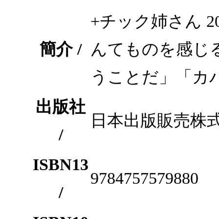
+チック姉さん 
簡介 /
んてものを感じ
うことだ」「カ
出版社
日本出版販売株
/
ISBN13
9784757579880
/