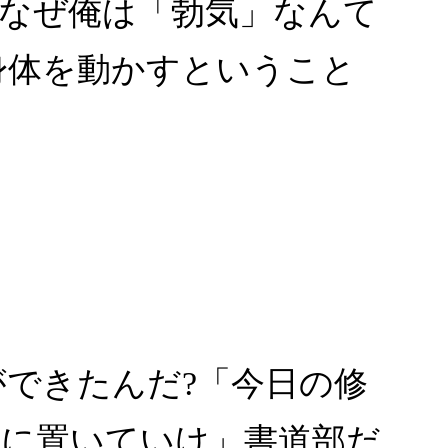
，なぜ俺は「勃気」なんて
身体を動かすということ
ができたんだ?「今日の修
に置いていけ」書道部だ