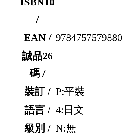
ISBN10
/
EAN /
9784757579880
誠品26
碼 /
裝訂 /
P:平裝
語言 /
4:日文
級別 /
N:無