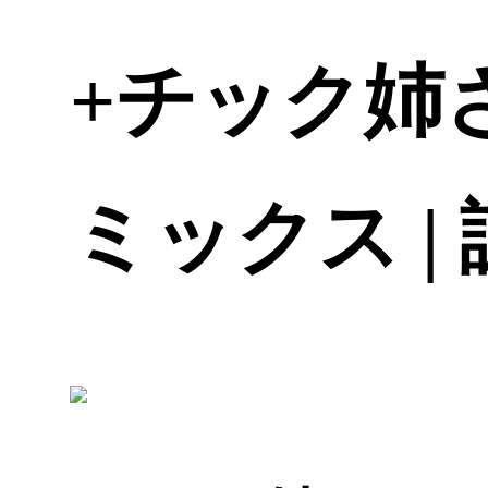
+チック姉さ
ミックス |