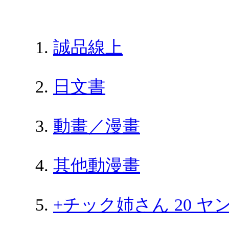
誠品線上
日文書
動畫／漫畫
其他動漫畫
+チック姉さん 20 