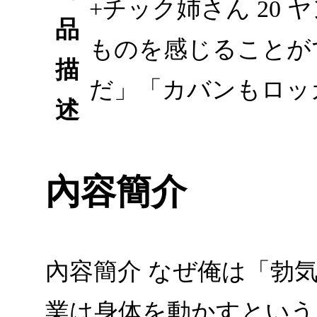
+チック姉さん 20
品
ものを感じることが
描
だ」「カバンもロッ
述
內容簡介
內容簡介 なぜ俺は「勃
業は身体を動かすという