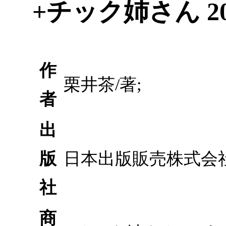
+チック姉さん 
作
栗井茶/著;
者
出
版
日本出版販売株式会
社
商