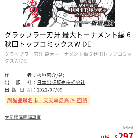
グラップラー刃牙 最大トーナメント編 6
秋田トップコミックスWIDE
グラップラー刃牙 最大トーナメント編 6 秋田トップコミッ
クスWIDE
作
者：
板垣恵介/著;
出
版
社：
日本出版販売株式会社
出
版
日
期：
2022/07/09
刷
誠品聯名卡
，天天享最高7%回饋
大量採購團購專區
330
297
9