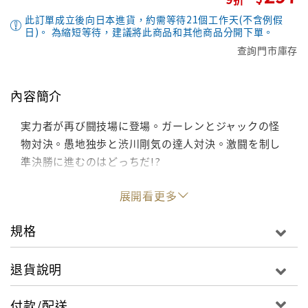
此訂單成立後向日本進貨，約需等待21個工作天(不含例假
日)。 為縮短等待，建議將此商品和其他商品分開下單。
查詢門市庫存
內容簡介
実力者が再び闘技場に登場。ガーレンとジャックの怪
物対決。愚地独歩と渋川剛気の達人対決。激闘を制し
準決勝に進むのはどっちだ!?
展開看更多
規格
退貨說明
付款/配送