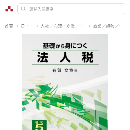
首頁
日文書
人社／心理／商業／其他
商業／趨勢／求職