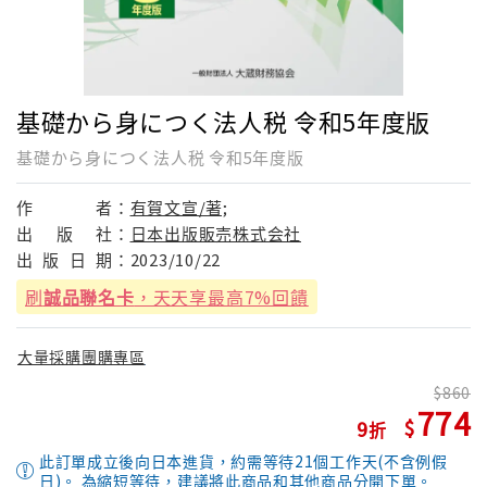
基礎から身につく法人税 令和5年度版
基礎から身につく法人税 令和5年度版
作
者：
有賀文宣/著;
出
版
社：
日本出版販売株式会社
出
版
日
期：
2023/10/22
刷
誠品聯名卡
，天天享最高7%回饋
大量採購團購專區
860
774
9
此訂單成立後向日本進貨，約需等待21個工作天(不含例假
日)。 為縮短等待，建議將此商品和其他商品分開下單。