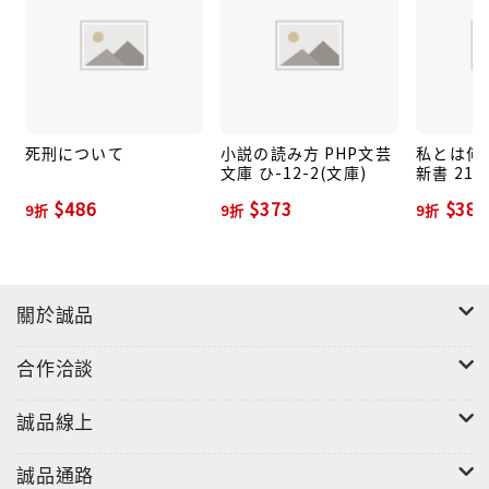
死刑について
小説の読み方 PHP文芸
私とは何
文庫 ひ-12-2(文庫)
新書 217
$486
$373
$382
9折
9折
9折
關於誠品
合作洽談
誠品線上
誠品通路