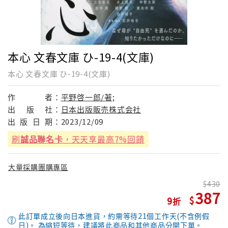
本心 文春文庫 ひ-19-4(文庫)
本心 文春文庫 ひ-19-4(文庫)
作
者：
平野啓一郎/著;
出
版
社：
日本出版販売株式会社
出
版
日
期：
2023/12/09
刷
誠品聯名卡
，天天享最高7%回饋
大量採購團購專區
430
387
9
此訂單成立後向日本進貨，約需等待21個工作天(不含例假
日)。 為縮短等待，建議將此商品和其他商品分開下單。