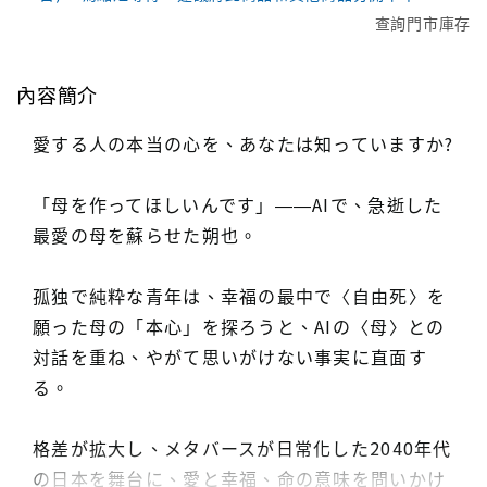
查詢門市庫存
內容簡介
愛する人の本当の心を、あなたは知っていますか?
「母を作ってほしいんです」――AIで、急逝した
最愛の母を蘇らせた朔也。
孤独で純粋な青年は、幸福の最中で〈自由死〉を
願った母の「本心」を探ろうと、AIの〈母〉との
対話を重ね、やがて思いがけない事実に直面す
る。
格差が拡大し、メタバースが日常化した2040年代
の日本を舞台に、愛と幸福、命の意味を問いかけ