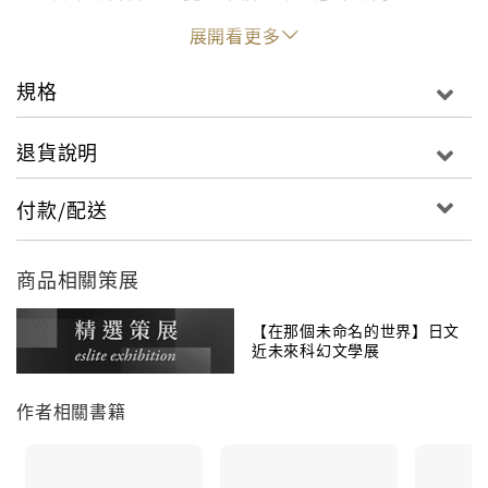
る。
展開看更多
規格
「自由死」を望んだ母が生涯隠し続けた事実とは。
『マチネの終わりに』『ある男』に続く、愛と幸福の
退貨說明
真実を問いかける傑作長篇。
付款/配送
商品相關策展
【在那個未命名的世界】日文
近未來科幻文學展
作者相關書籍