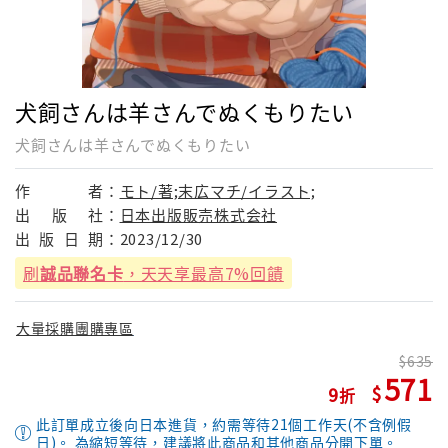
犬飼さんは羊さんでぬくもりたい
犬飼さんは羊さんでぬくもりたい
作
者：
モト/著;末広マチ/イラスト;
出
版
社：
日本出版販売株式会社
出
版
日
期：
2023/12/30
刷
誠品聯名卡
，天天享最高7%回饋
大量採購團購專區
635
571
9
此訂單成立後向日本進貨，約需等待21個工作天(不含例假
日)。 為縮短等待，建議將此商品和其他商品分開下單。