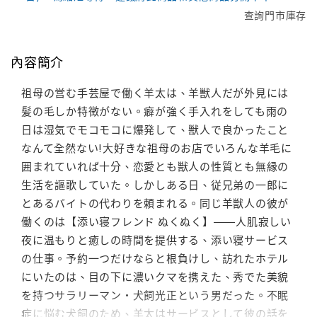
查詢門市庫存
內容簡介
祖母の営む手芸屋で働く羊太は、羊獣人だが外見には
髪の毛しか特徴がない。癖が強く手入れをしても雨の
日は湿気でモコモコに爆発して、獣人で良かったこと
なんて全然ない!大好きな祖母のお店でいろんな羊毛に
囲まれていれば十分、恋愛とも獣人の性質とも無縁の
生活を謳歌していた。しかしある日、従兄弟の一郎に
とあるバイトの代わりを頼まれる。同じ羊獣人の彼が
働くのは【添い寝フレンド ぬくぬく】――人肌寂しい
夜に温もりと癒しの時間を提供する、添い寝サービス
の仕事。予約一つだけならと根負けし、訪れたホテル
にいたのは、目の下に濃いクマを携えた、秀でた美貌
を持つサラリーマン・犬飼光正という男だった。不眠
症に悩む犬飼のため、羊太はサービスとして彼の話を