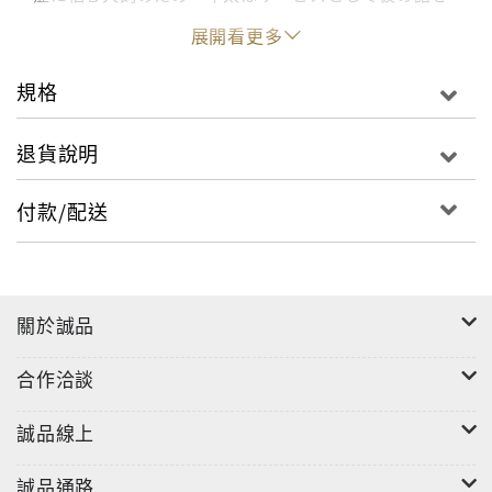
聞き、横になって羊毛のような自分の髪の毛を触らせ
展開看更多
ていると、犬飼はあっという間に眠りにつく。後日リ
ピートしようとしてくれたらしいが、一日限り、もう
規格
会うことはないだろう。そう思っていた数日後、街中
で泥酔した犬飼と再会してしまう。獣人として犬飼と
退貨說明
相性の良すぎる羊太は、彼に抱きしめられるだけで興
奮してしまい――!? 祖母の手芸屋で働く羊獣人の羊太
付款/配送
はひょんな事から一日限りの【添い寝バイト】をす
る。その客は絶世の美貌を持つ、犬飼という男で…?
關於誠品
合作洽談
誠品線上
誠品通路